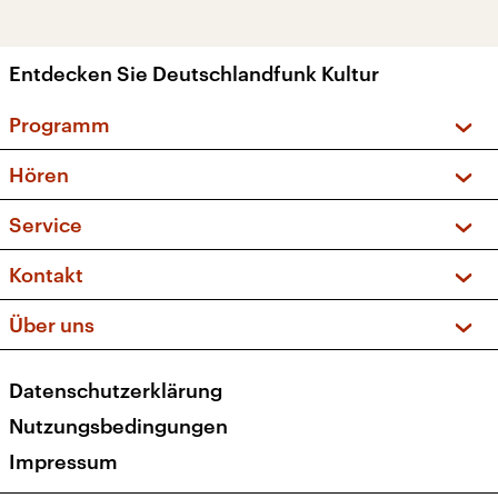
Entdecken Sie Deutschlandfunk Kultur
Programm
Vorschau und Rückschau
Hören
Sendungen und Podcasts
Livestream
Service
Musikliste
Frequenzen (UKW + DAB+)
FAQ
Kontakt
Kakadu – Das Kinderprogramm
Apps
Archiv
Hörerservice
Über uns
Newsletter
Social Media
Deutschlandradio
RSS
Datenschutzerklärung
Presse
Veranstaltungen
Nutzungsbedingungen
Karriere
Impressum
Transparenz