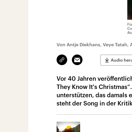
Fü
Co
Ai
Von Antje Diekhans, Veye Tatah,
Link
Email
Audio her
kopieren/teilen
Vor 40 Jahren veröffentli
They Know It's Christmas“.
unterstützen, das damals 
steht der Song in der Kritik