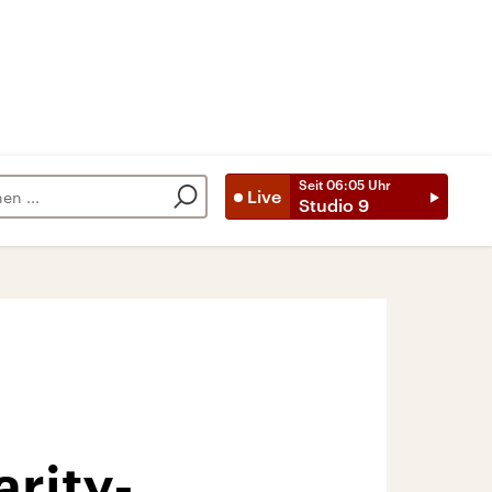
Seit
06:05
Uhr
Live
Studio 9
rity-