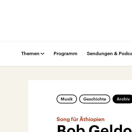
Themen
Programm
Sendungen & Podca
Musik
Geschichte
Archiv
Song für Äthiopien
Bob Geldof