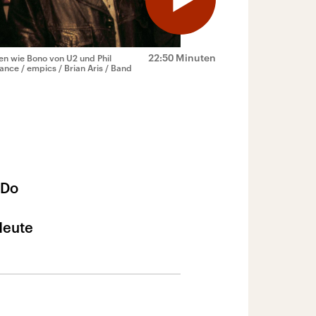
22:50 Minuten
en wie Bono von U2 und Phil
iance / empics / Brian Aris / Band
„Do
Heute