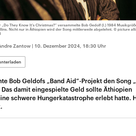
r „Do They Know It's Christmas?“ versammelte Bob Gedolf (l.) 1984 Musikgröß
llins. Nicht nur in Äthiopien wird der Song mittlerweile abgelehnt.
© picture all
d
 Andre Zantow
|
10. Dezember 2024, 18:30 Uhr
unterladen
chte Bob Geldofs „Band Aid“-Projekt den Song 
 Das damit eingespielte Geld sollte Äthiopien
eine schwere Hungerkatastrophe erlebt hatte. 
.