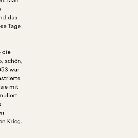
en. Man
e
Und das
ese Tage
 die
o, schön,
1953 war
strierte
sie mit
muliert
s
en
en Krieg.