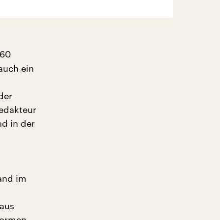
 60
auch ein
der
redakteur
d in der
and im
 aus
Normen