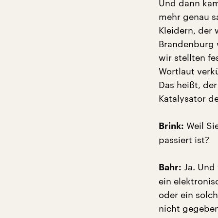
Und dann kam 
mehr genau sa
Kleidern, der
Brandenburg 
wir stellten f
Wortlaut verk
Das heißt, de
Katalysator d
Weil Sie
Brink:
passiert ist?
Ja. Und 
Bahr:
ein elektroni
oder ein solc
nicht gegeben