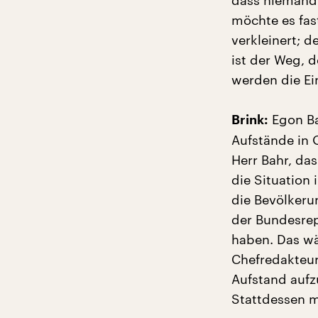
dass niemand 
möchte es fa
verkleinert; d
ist der Weg, 
werden die Ei
Egon Ba
Brink:
Aufstände in O
Herr Bahr, da
die Situation
die Bevölkerun
der Bundesrep
haben. Das wä
Chefredakteur
Aufstand aufz
Stattdessen 