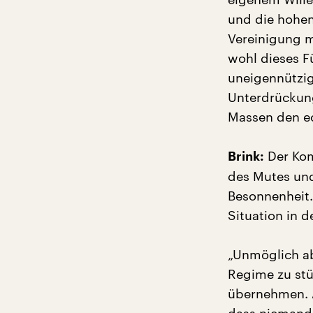
und die hohen
Vereinigung m
wohl dieses F
uneigennützige
Unterdrückung
Massen den ec
Der Kom
Brink:
des Mutes und
Besonnenheit.
Situation in 
„Unmöglich ab
Regime zu stü
übernehmen. A