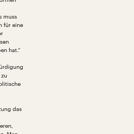
es muss
 für eine
er
esen
en hat.“
Würdigung
 zu
litische
tzung das
eren,