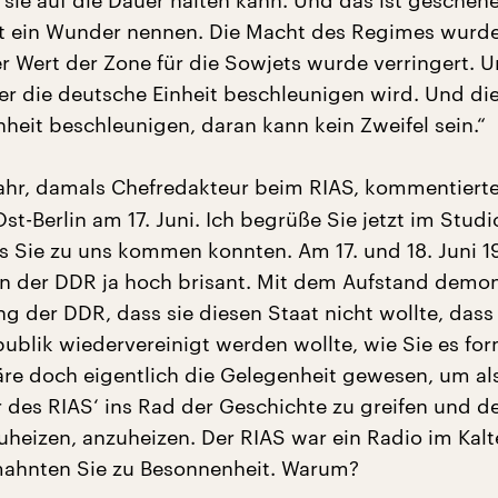
sie auf die Dauer halten kann. Und das ist gescheh
st ein Wunder nennen. Die Macht des Regimes wurd
er Wert der Zone für die Sowjets wurde verringert. 
der die deutsche Einheit beschleunigen wird. Und di
nheit beschleunigen, daran kann kein Zweifel sein.“
hr, damals Chefredakteur beim RIAS, kommentierte
st-Berlin am 17. Juni. Ich begrüße Sie jetzt im Studi
ss Sie zu uns kommen konnten. Am 17. und 18. Juni 
 in der DDR ja hoch brisant. Mit dem Aufstand demon
g der DDR, dass sie diesen Staat nicht wollte, dass 
ublik wiedervereinigt werden wollte, wie Sie es for
re doch eigentlich die Gelegenheit gewesen, um al
 des RIAS‘ ins Rad der Geschichte zu greifen und d
uheizen, anzuheizen. Der RIAS war ein Radio im Kalt
mahnten Sie zu Besonnenheit. Warum?