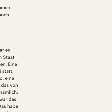
einen
noch
ar es
n Staat
en. Eine
 statt.
o, eine
t das von
nämlich:
 war das
Das habe