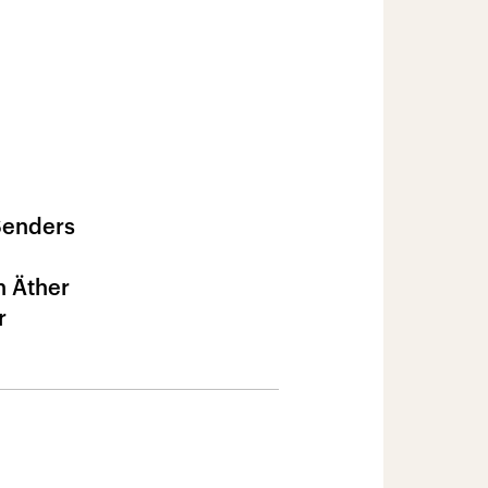
Senders
n Äther
r