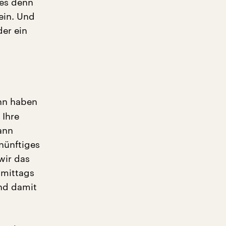
 es denn
ein. Und
der ein
nn haben
 Ihre
ann
nünftiges
wir das
 mittags
nd damit