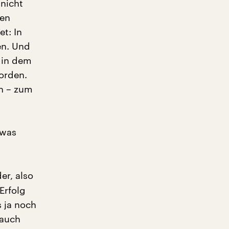
nicht
sen
t: In
en. Und
, in dem
orden.
en – zum
 was
er, also
Erfolg
 ja noch
 auch