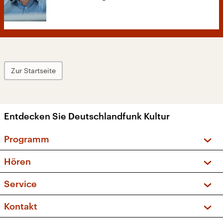
Zur Startseite
Entdecken Sie Deutschlandfunk Kultur
Programm
Vorschau und Rückschau
Hören
Sendungen und Podcasts
Livestream
Service
Musikliste
Frequenzen (UKW + DAB+)
FAQ
Kontakt
Kakadu – Das Kinderprogramm
Apps
Archiv