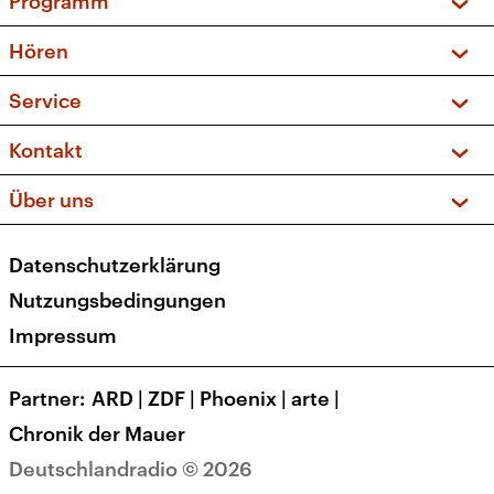
Programm
Vorschau und Rückschau
Hören
Sendungen und Podcasts
Livestream
Service
Musikliste
Frequenzen (UKW + DAB+)
FAQ
Kontakt
Kakadu – Das Kinderprogramm
Apps
Archiv
Hörerservice
Über uns
Newsletter
Social Media
Deutschlandradio
RSS
Datenschutzerklärung
Presse
Veranstaltungen
Nutzungsbedingungen
Karriere
Impressum
Transparenz
Korrekturen und Richtigstellungen
Partner
ARD
|
ZDF
|
Phoenix
|
arte
|
Barrierefreiheit
Chronik der Mauer
Deutschlandradio © 2026