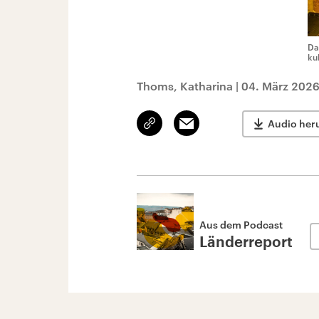
Da
ku
Thoms, Katharina
|
04. März 2026
Link
Email
Audio her
kopieren/teilen
Aus dem Podcast
Länderreport