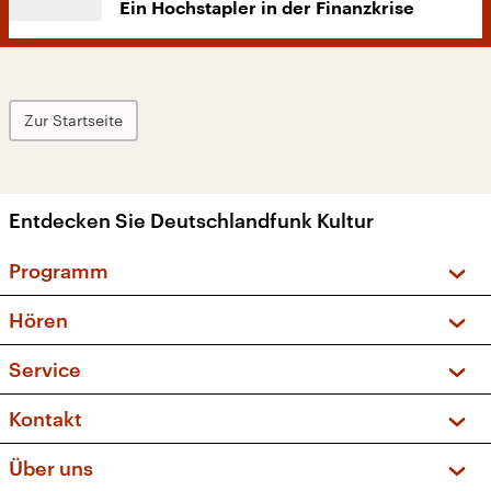
Ein Hochstapler in der Finanzkrise
Zur Startseite
Entdecken Sie Deutschlandfunk Kultur
Programm
Vorschau und Rückschau
Hören
Sendungen und Podcasts
Livestream
Service
Musikliste
Frequenzen (UKW + DAB+)
FAQ
Kontakt
Kakadu – Das Kinderprogramm
Apps
Archiv
Hörerservice
Über uns
Newsletter