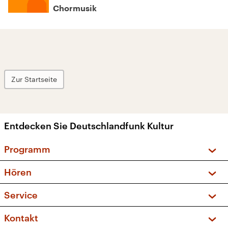
Chormusik
Zur Startseite
Entdecken Sie Deutschlandfunk Kultur
Programm
Vorschau und Rückschau
Hören
Sendungen und Podcasts
Livestream
Service
Musikliste
Frequenzen (UKW + DAB+)
FAQ
Kontakt
Kakadu – Das Kinderprogramm