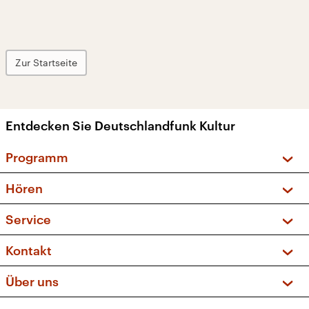
Zur Startseite
Entdecken Sie Deutschlandfunk Kultur
Programm
Vorschau und Rückschau
Hören
Sendungen und Podcasts
Livestream
Service
Musikliste
Frequenzen (UKW + DAB+)
FAQ
Kontakt
Kakadu – Das Kinderprogramm
Apps
Archiv
Hörerservice
Über uns
Newsletter
Social Media
Deutschlandradio