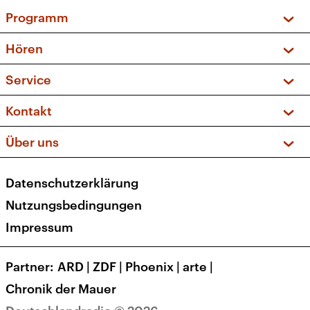
Programm
Vorschau und Rückschau
Hören
Sendungen und Podcasts
Livestream
Service
Musikliste
Frequenzen (UKW + DAB+)
FAQ
Kontakt
Kakadu – Das Kinderprogramm
Apps
Archiv
Hörerservice
Über uns
Newsletter
Social Media
Deutschlandradio
RSS
Datenschutzerklärung
Presse
Veranstaltungen
Nutzungsbedingungen
Karriere
Impressum
Transparenz
Korrekturen und Richtigstellungen
Partner
ARD
|
ZDF
|
Phoenix
|
arte
|
Barrierefreiheit
Chronik der Mauer