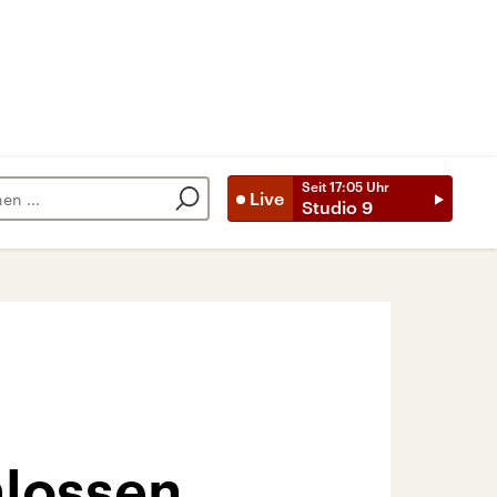
Seit
17:05
Uhr
Live
Studio 9
hlossen