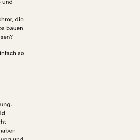
e und
hrer, die
os bauen
ssen?
infach so
rung.
ld
cht
 haben
tung und