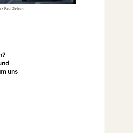
a / Paul Zinken
n?
 und
 um uns