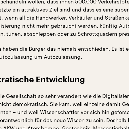
rschandeln wollen, dass ihnen 500.000 Verkehrstot
etzte ein attraktives Ziel sind und dass es eine super
st, wenn all die Handwerker, Verkäufer und Straßenke
sierung nicht mehr gebraucht werden, künftig Aut
en, tunen, abschleppen oder zu Schrottquadern pre
h haben die Bürger das niemals entschieden. Es ist e
tozulassung um Autozulassung.
ratische Entwicklung
e Gesellschaft so sehr verändert wie die Digitalisie
nicht demokratisch. Sie kam, weil einzelne damit Ge
nten – und weil Wissenschaftler vor sich hin gefors
erantwortlich für das neue Wissen zu sein. Deshalb
ch AKW und Atombombe, Gentechnik, Massentierhal