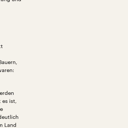
tt
Bauern,
waren:
werden
es ist,
te
deutlich
em Land