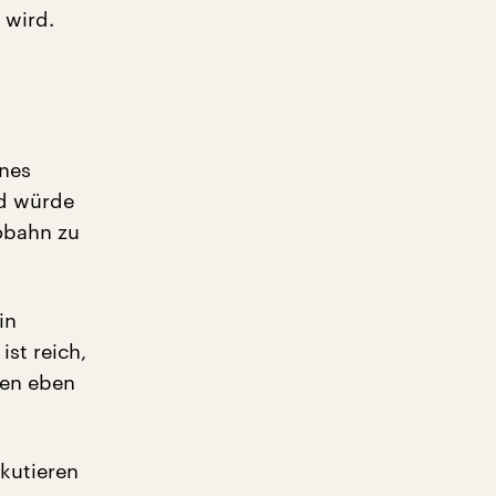
 wird.
ines
nd würde
tobahn zu
in
ist reich,
hen eben
kutieren