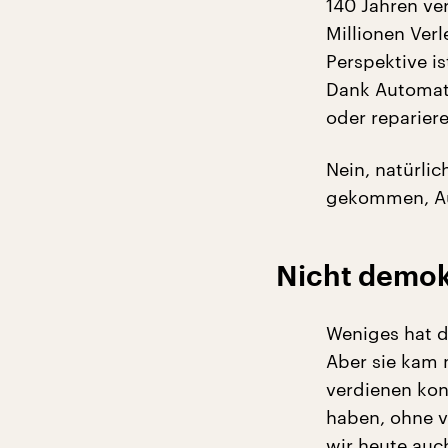
140 Jahren ve
Millionen Verl
Perspektive i
Dank Automati
oder reparier
Nein, natürlic
gekommen, Au
Nicht demok
Weniges hat di
Aber sie kam 
verdienen kon
haben, ohne v
wir heute au