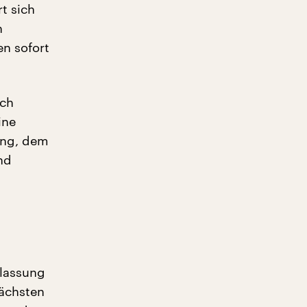
t sich
n
n sofort
ach
ine
ung, dem
nd
ulassung
nächsten