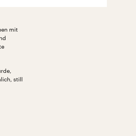
hen mit
und
te
ürde,
ch, still