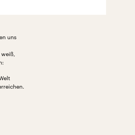
hen uns
 weiß,
n:
Welt
rreichen.