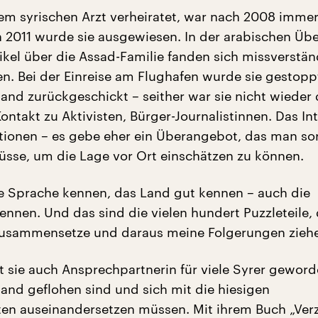
inem syrischen Arzt verheiratet, war nach 2008 imme
 2011 wurde sie ausgewiesen. In der arabischen Üb
tikel über die Assad-Familie fanden sich missverstän
n. Bei der Einreise am Flughafen wurde sie gestopp
and zurückgeschickt – seither war sie nicht wieder 
Kontakt zu Aktivisten, Bürger-Journalistinnen. Das Int
ationen – es gebe eher ein Überangebot, das man sor
üsse, um die Lage vor Ort einschätzen zu können.
 Sprache kennen, das Land gut kennen – auch die
ennen. Und das sind die vielen hundert Puzzleteile, 
zusammensetze und daraus meine Folgerungen ziehe
st sie auch Ansprechpartnerin für viele Syrer geword
and geflohen sind und sich mit die hiesigen
en auseinandersetzen müssen. Mit ihrem Buch „Verz