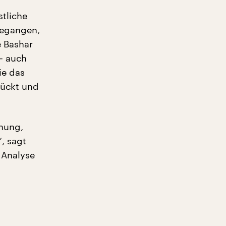
stliche
 gegangen,
e Bashar
– auch
ie das
rückt und
dnung,
, sagt
 Analyse