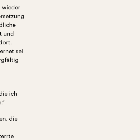
r wieder
ersetzung
dliche
t und
dort.
ernet sei
gfältig
die ich
.“
en, die
errte