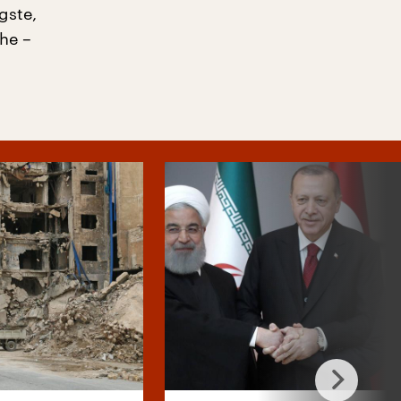
gste,
he –