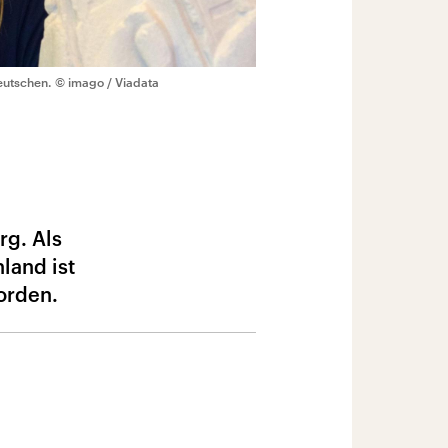
eutschen.
© imago / Viadata
rg. Als
land ist
worden.