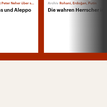
er über seine Reise nach Syrien
Rohani, Erdoğan, Putin
ms und Aleppo
Die wahren Herrscher in 