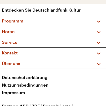
Entdecken Sie Deutschlandfunk Kultur
Programm
Vorschau und Rückschau
Hören
Sendungen und Podcasts
Livestream
Service
Musikliste
Frequenzen (UKW + DAB+)
FAQ
Kontakt
Kakadu – Das Kinderprogramm
Apps
Archiv
Hörerservice
Über uns
Newsletter
Social Media
Deutschlandradio
RSS
Datenschutzerklärung
Presse
Veranstaltungen
Nutzungsbedingungen
Karriere
Impressum
Transparenz
Korrekturen und Richtigstellungen