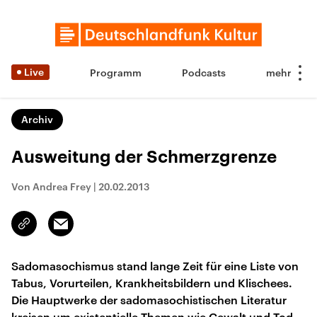
Live
Programm
Podcasts
Archiv
Ausweitung der Schmerzgrenze
Von Andrea Frey
|
20.02.2013
Email
Link
kopieren/teilen
Sadomasochismus stand lange Zeit für eine Liste von
Tabus, Vorurteilen, Krankheitsbildern und Klischees.
Die Hauptwerke der sadomasochistischen Literatur
kreisen um existentielle Themen wie Gewalt und Tod,