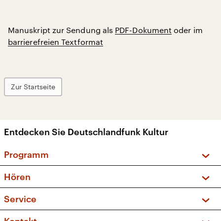
Manuskript zur Sendung als
PDF-Dokument
oder im
barrierefreien Textformat
Zur Startseite
Entdecken Sie Deutschlandfunk Kultur
Programm
Vorschau und Rückschau
Hören
Sendungen und Podcasts
Livestream
Service
Musikliste
Frequenzen (UKW + DAB+)
FAQ
Kakadu – Das Kinderprogramm