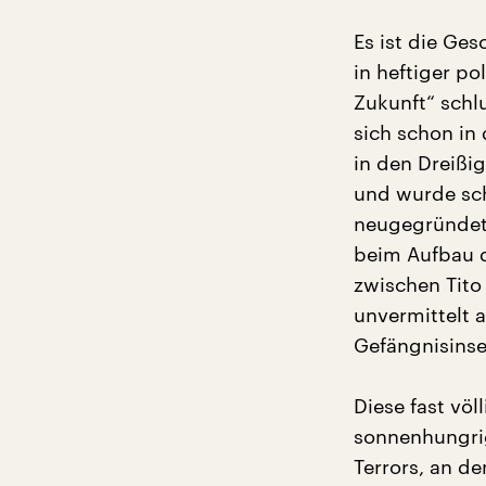
Es ist die Ge
in heftiger po
Zukunft“ schl
sich schon in
in den Dreißi
und wurde sch
neugegründetes
beim Aufbau d
zwischen Tito
unvermittelt a
Gefängnisinse
Diese fast völ
sonnenhungrig
Terrors, an d