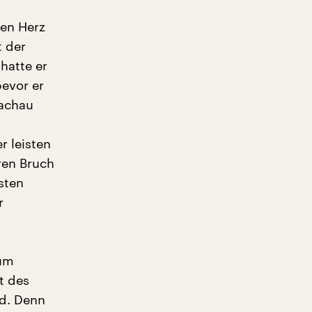
sen Herz
t der
hatte er
evor er
Dachau
r leisten
ren Bruch
sten
r
 um
t des
rd. Denn