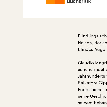
Buchkritik
Blindlings sc
Nelson, der s
blindes Auge hi
Claudio Magri
sehend machen
Jahrhunderts w
Salvatore Cip
Ende seines Le
seine Geschi
seinem behan