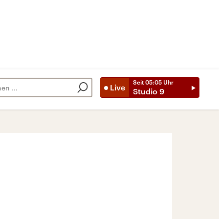
Seit
05:05
Uhr
Live
Studio 9