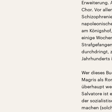
Erweiterung. 
Chor. Vor alle
Schizophrenie
napoleonische
am Königshof,
einige Wochen
Strafgefangen
durchdringt, 
Jahrhunderts 
Wer dieses Bu
Magris als Rom
überhaupt wel
Salvatore ist 
der sozialist
machen (solch