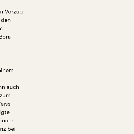
en Vorzug
n den
s
Bora-
 einem
enn auch
 zum
Weiss
igte
tionen
nz bei