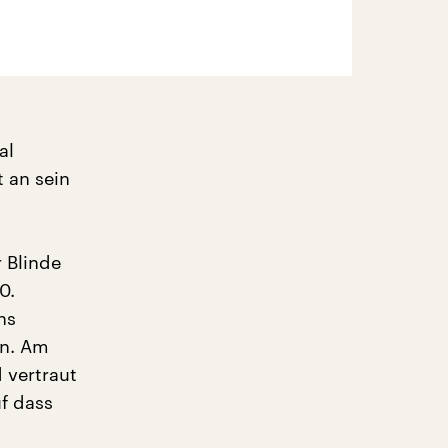
al
 an sein
 Blinde
0.
ns
en. Am
d vertraut
f dass