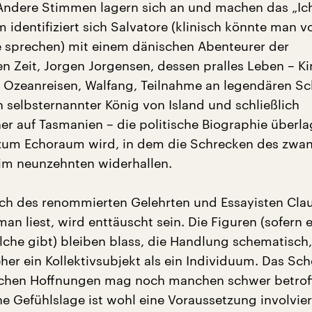
Andere Stimmen lagern sich an und machen das „Ic
m identifiziert sich Salvatore (klinisch könnte man v
 sprechen) mit einem dänischen Abenteurer der
n Zeit, Jorgen Jorgensen, dessen pralles Leben – Ki
 Ozeanreisen, Walfang, Teilnahme an legendären Sc
 selbsternannter König von Island und schließlich
er auf Tasmanien – die politische Biographie überla
zum Echoraum wird, in dem die Schrecken des zwan
im neunzehnten widerhallen.
ch des renommierten Gelehrten und Essayisten Cla
an liest, wird enttäuscht sein. Die Figuren (sofern 
che gibt) bleiben blass, die Handlung schematisch,
eher ein Kollektivsubjekt als ein Individuum. Das Sch
ischen Hoffnungen mag noch manchen schwer betrof
e Gefühlslage ist wohl eine Voraussetzung involvier