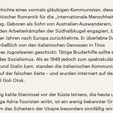
schichte eines vormals gläubigen Kommunisten, des
litischer Romantik für die „internationale Menschhei
ug. Geboren als Sohn von Australien-Auswanderern, 
 den Arbeiterkämpfen der Südhalbkugel engagiert, b
ger Jahren nach Europa zurückkehrte. Er überlebte 
ließlich von den italienischen Genossen in Titos
 Jugoslawien geschickt: Tätige Bruderhilfe sollte e
es Sozialismus. Als es 1949 jedoch zum spektakulä
 und Stalin kam, standen die italienischen Kommuni
uf der falschen Seite – und wurden interniert auf de
l Goli Otok.
lig kahle Steininsel vor der Küste Istriens, die heute
e Adria-Touristen wirbt, ist ein wenig bekannter Or
em das Scheitern der Utopie besonders sinnfällig wi