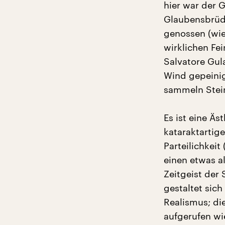
hier war der 
Glaubensbrüde
genossen (wie
wirklichen Fe
Salvatore Gul
Wind gepeini
sammeln Stei
Es ist eine Äs
kataraktartige
Parteilichkeit
einen etwas a
Zeitgeist der 
gestaltet sich
Realismus; di
aufgerufen wi