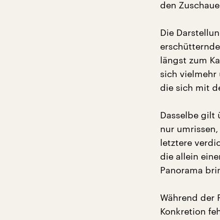
den Zuschauer
Die Darstellu
erschütternde
längst zum Ka
sich vielmeh
die sich mit 
Dasselbe gilt 
nur umrissen,
letztere verd
die allein ei
Panorama brin
Während der Fi
Konkretion feh