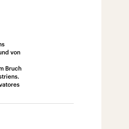
ns
 und von
em Bruch
striens.
vatores