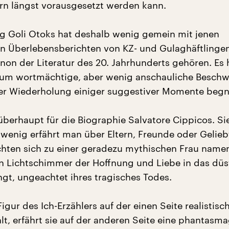
n längst vorausgesetzt werden kann.
ng Goli Otoks hat deshalb wenig gemein mit jenen
n Überlebensberichten von KZ- und Gulaghäftlingen
non der Literatur des 20. Jahrhunderts gehören. Es 
r um wortmächtige, aber wenig anschauliche Besch
der Wiederholung einiger suggestiver Momente beg
überhaupt für die Biographie Salvatore Cippicos. Si
 wenig erfährt man über Eltern, Freunde oder Gelieb
ichten sich zu einer geradezu mythischen Frau name
nen Lichtschimmer der Hoffnung und Liebe in das düs
gt, ungeachtet ihres tragisches Todes.
gur des Ich-Erzählers auf der einen Seite realistisc
lt, erfährt sie auf der anderen Seite eine phantasm