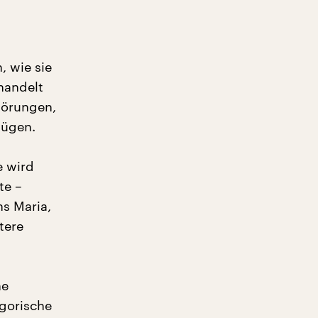
, wie sie
handelt
wörungen,
nügen.
e wird
te –
ns Maria,
tere
he
agorische