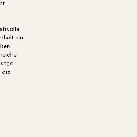
at
aftvolle,
rheit ein
iten
lreiche
nsage.
 die