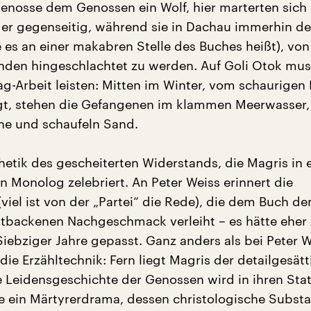
Genosse dem Genossen ein Wolf, hier marterten sich
r gegenseitig, während sie in Dachau immerhin d
 es an einer makabren Stelle des Buches heißt), vo
inden hingeschlachtet zu werden. Auf Goli Otok mus
ag-Arbeit leisten: Mitten im Winter, vom schaurigen 
gt, stehen die Gefangenen im klammen Meerwasser,
ne und schaufeln Sand.
thetik des gescheiterten Widerstands, die Magris in
n Monolog zelebriert. An Peter Weiss erinnert die
 (viel ist von der „Partei“ die Rede), die dem Buch d
ltbackenen Nachgeschmack verleiht – es hätte eher
Siebziger Jahre gepasst. Ganz anders als bei Peter 
 die Erzähltechnik: Fern liegt Magris der detailgesätt
e Leidensgeschichte der Genossen wird in ihren Sta
e ein Märtyrerdrama, dessen christologische Substa