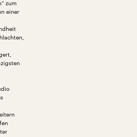
h“ zum
on einer
ndheit
hlachten,
gert,
zigsten
udio
es
eitern
fen
ter