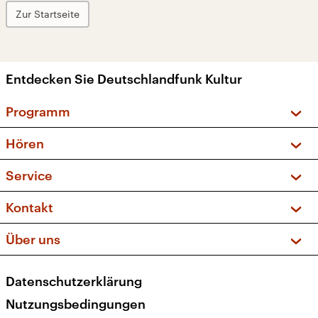
Zur Startseite
Entdecken Sie Deutschlandfunk Kultur
Programm
Vorschau und Rückschau
Hören
Sendungen und Podcasts
Livestream
Service
Musikliste
Frequenzen (UKW + DAB+)
FAQ
Kontakt
Kakadu – Das Kinderprogramm
Apps
Archiv
Hörerservice
Über uns
Newsletter
Social Media
Deutschlandradio
RSS
Datenschutzerklärung
Presse
Veranstaltungen
Nutzungsbedingungen
Karriere