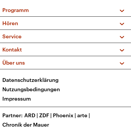
Programm
Vorschau und Rückschau
Hören
Sendungen und Podcasts
Livestream
Service
Musikliste
Frequenzen (UKW + DAB+)
FAQ
Kontakt
Kakadu – Das Kinderprogramm
Apps
Archiv
Hörerservice
Über uns
Newsletter
Social Media
Deutschlandradio
RSS
Datenschutzerklärung
Presse
Veranstaltungen
Nutzungsbedingungen
Karriere
Impressum
Transparenz
Korrekturen und Richtigstellungen
Partner
ARD
|
ZDF
|
Phoenix
|
arte
|
Barrierefreiheit
Chronik der Mauer