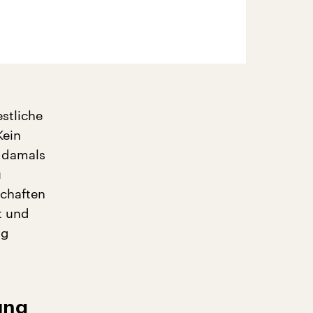
stliche
Kein
e damals
u
chaften
t und
ng
ung