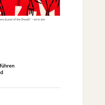
 (Land of the Dead)“ – ist in der
führen
nd