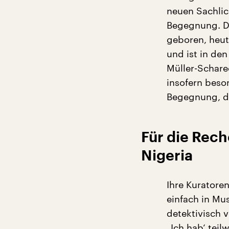
neuen Sachlich
Begegnung. De
geboren, heut
und ist in de
Müller-Scharec
insofern beson
Begegnung, di
Für die Rec
Nigeria
Ihre Kuratoren
einfach in Mu
detektivisch v
„Ich hab‘ te