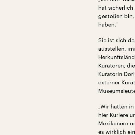
hat sicherlic
gestoßen bin,
haben.“
Sie ist sich 
ausstellen, im
Herkunftsländ
Kuratoren, di
Kuratorin Dori
externer Kura
Museumsleute
„Wir hatten i
hier Kuriere u
Mexikanern un
es wirklich ei