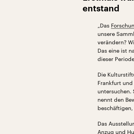
entstand
„Das
Forschun
unsere Sammlu
verändern? Wi
Das eine ist n
dieser Period
Die Kultursti
Frankfurt und
untersuchen. 
nennt den Bew
beschäftigen,
Das Ausstellu
Anzug und Hut 