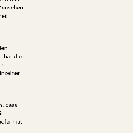
 Menschen
net
d
den
t hat die
ch
inzelner
n, dass
it
ofern ist