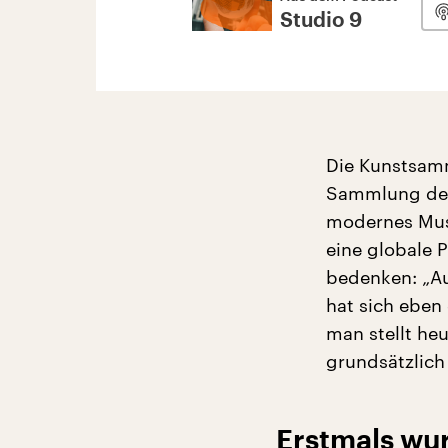
Studio 9
Die Kunstsamm
Sammlung der
modernes Muse
eine globale 
bedenken: „Au
hat sich eben
man stellt heu
grundsätzlich 
Erstmals wu