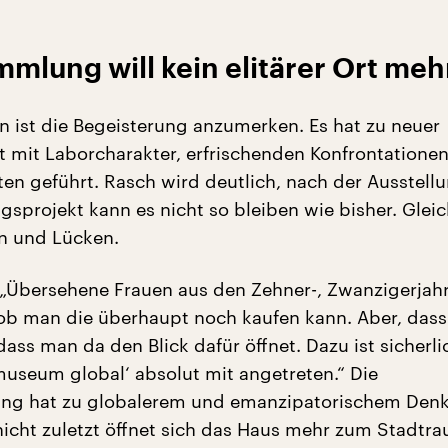
mlung will kein elitärer Ort meh
en ist die Begeisterung anzumerken. Es hat zu neuer
 mit Laborcharakter, erfrischenden Konfrontatione
ten geführt. Rasch wird deutlich, nach der Ausstell
sprojekt kann es nicht so bleiben wie bisher. Glei
n und Lücken.
: „Übersehene Frauen aus den Zehner-, Zwanzigerjah
, ob man die überhaupt noch kaufen kann. Aber, dass
dass man da den Blick dafür öffnet. Dazu ist sicherli
museum global‘ absolut mit angetreten.“ Die
ung hat zu globalerem und emanzipatorischem Den
nicht zuletzt öffnet sich das Haus mehr zum Stadtra