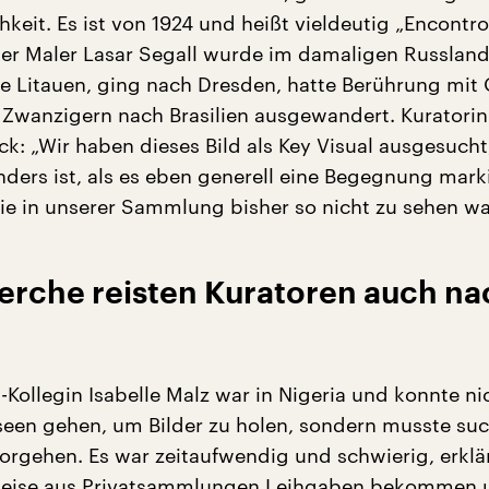
keit. Es ist von 1924 und heißt vieldeutig „Encontro
r Maler Lasar Segall wurde im damaligen Russlan
e Litauen, ging nach Dresden, hatte Berührung mit 
n Zwanzigern nach Brasilien ausgewandert. Kuratorin
k: „Wir haben dieses Bild als Key Visual ausgesucht,
ders ist, als es eben generell eine Begegnung marki
e in unserer Sammlung bisher so nicht zu sehen wa
herche reisten Kuratoren auch na
-Kollegin Isabelle Malz war in Nigeria und konnte ni
seen gehen, um Bilder zu holen, sondern musste su
orgehen. Es war zeitaufwendig und schwierig, erklär
ilweise aus Privatsammlungen Leihgaben bekommen 