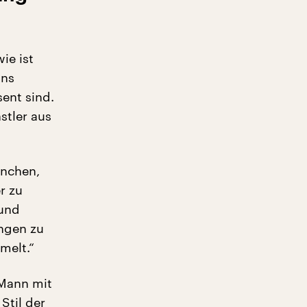
ie ist
uns
ent sind.
stler aus
ünchen,
r zu
 und
ngen zu
melt.“
 Mann mit
Stil der