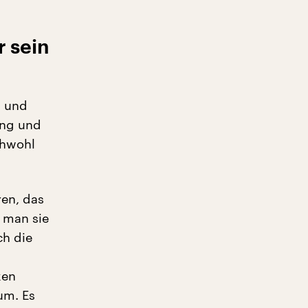
r sein
n und
ung und
chwohl
ren, das
 man sie
ch die
ken
um. Es