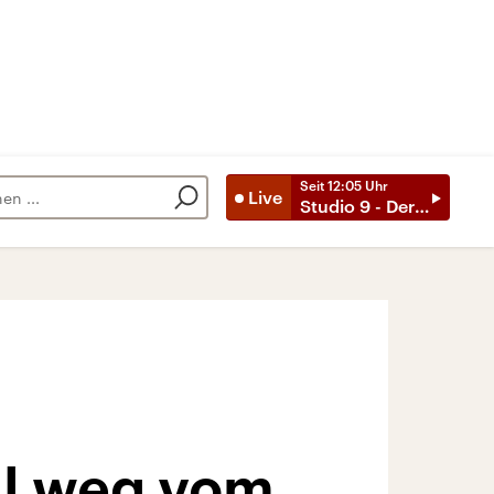
Seit
12:05
Uhr
Live
Studio 9 - Der Tag mit ..
l weg vom