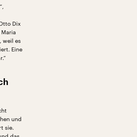
“,
d
Otto Dix
 Maria
 weil es
ert. Eine
r.“
ch
cht
chen und
t sie.
und das