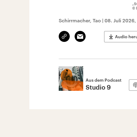
„S
© 
Schirrmacher, Tao
|
08. Juli 2026
Link
Email
Audio her
kopieren/teilen
Aus dem Podcast
Studio 9