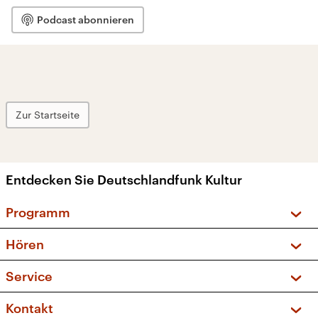
Podcast abonnieren
Zur Startseite
Entdecken Sie Deutschlandfunk Kultur
Programm
Vorschau und Rückschau
Hören
Sendungen und Podcasts
Livestream
Service
Musikliste
Frequenzen (UKW + DAB+)
FAQ
Kontakt
Kakadu – Das Kinderprogramm