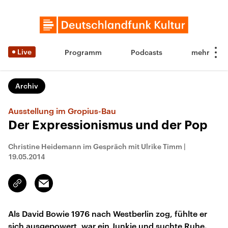
Live
Programm
Podcasts
Archiv
Ausstellung im Gropius-Bau
Der Expressionismus und der Pop
Christine Heidemann im Gespräch mit Ulrike Timm
|
19.05.2014
Email
Link
kopieren/teilen
Als David Bowie 1976 nach Westberlin zog, fühlte er
sich ausgepowert, war ein Junkie und suchte Ruhe.