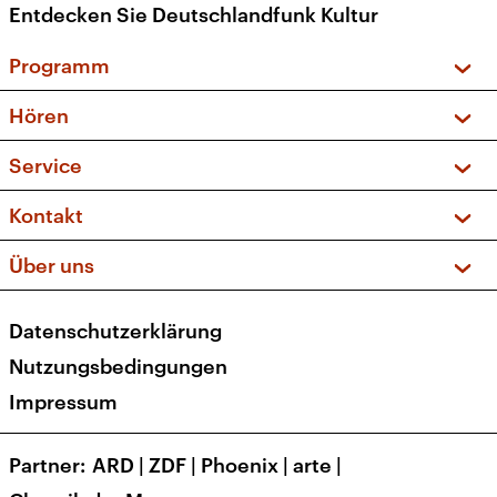
Entdecken Sie Deutschlandfunk Kultur
Programm
Vorschau und Rückschau
Hören
Sendungen und Podcasts
Livestream
Service
Musikliste
Frequenzen (UKW + DAB+)
FAQ
Kontakt
Kakadu – Das Kinderprogramm
Apps
Archiv
Hörerservice
Über uns
Newsletter
Social Media
Deutschlandradio
RSS
Datenschutzerklärung
Presse
Veranstaltungen
Nutzungsbedingungen
Karriere
Impressum
Transparenz
Korrekturen und Richtigstellungen
Partner
ARD
|
ZDF
|
Phoenix
|
arte
|
Barrierefreiheit