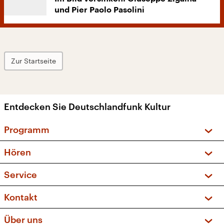
und Pier Paolo Pasolini
Zur Startseite
Entdecken Sie Deutschlandfunk Kultur
Programm
Vorschau und Rückschau
Hören
Sendungen und Podcasts
Livestream
Service
Musikliste
Frequenzen (UKW + DAB+)
FAQ
Kontakt
Kakadu – Das Kinderprogramm
Apps
Archiv
Hörerservice
Über uns