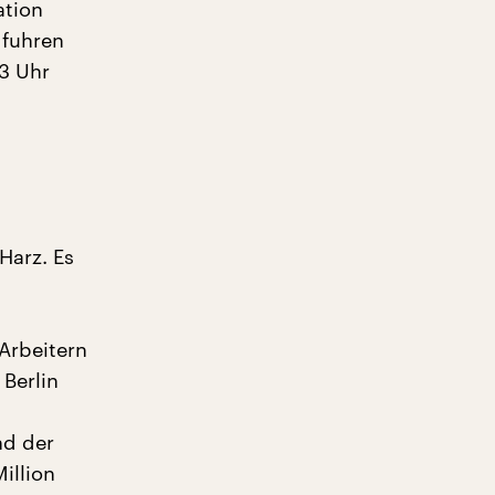
ation
 fuhren
13 Uhr
Harz. Es
 Arbeitern
Berlin
nd der
illion