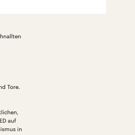
chnallten
nd Tore.
lichen,
SED auf
lismus in