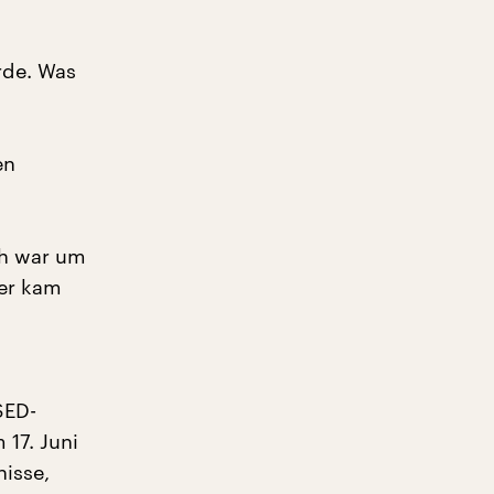
rde. Was
en
ch war um
der kam
SED-
17. Juni
isse,