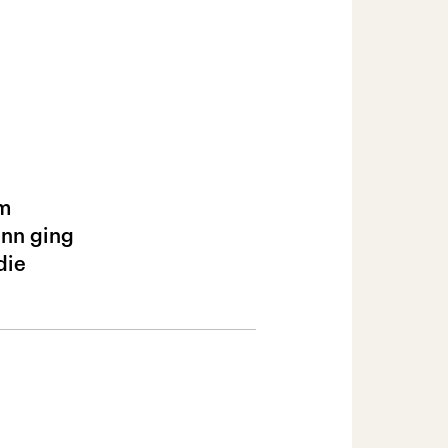
um
ann ging
die