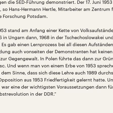
n die SED-Führung demonstriert. Der 17. Juni 1953
, so Hans-Hermann Hertle, Mitarbeiter am Zentrum f
he Forschung Potsdam.
 1953 stand am Anfang einer Kette von Volksaufständ
6 in Ungarn dann, 1968 in der Tschechoslowakei und
. Es gab einen Lernprozess bei all diesen Aufständen
ung auch vonseiten der Demonstranten hat keinen 
 zur Gegengewalt. In Polen führte das dann zur Gr
osc. Und wenn man von einem Erbe von 1953 sprech
n dem Sinne, dass sich diese Lehre auch 1989 durchs
pposition aus 1953 Friedfertigkeit gelernt hatte. U
it war eine der wichtigsten Voraussetzungen dann fü
bstrevolution in der DDR.“