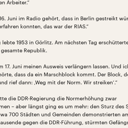
n Arbeiter.“
6. Juni im Radio gehört, dass in Berlin gestreikt wü
erfahren konnten, das war der RIAS.“
 lebte 1953 in Görlitz. Am nächsten Tag erschüttert
 gesamte Republik.
m 17. Juni meinen Ausweis verlängern lassen. Und i
hörte, dass da ein Marschblock kommt. Der Block, 
nd rief dann: ‚Weg mit der Norm. Wir streiken‘.“
atte die DDR-Regierung die Normerhöhung zwar
en – aber längst ging es um mehr: den Sturz des 
twa 700 Städten und Gemeinden demonstrierten am 
tausende gegen die DDR-Führung, stürmten Gefängn