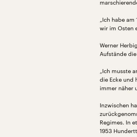
marschierende
„Ich habe am 1
wir im Osten 
Werner Herbig
Aufstände die
„Ich musste a
die Ecke und 
immer näher u
Inzwischen h
zurückgenomm
Regimes. In e
1953 Hundert