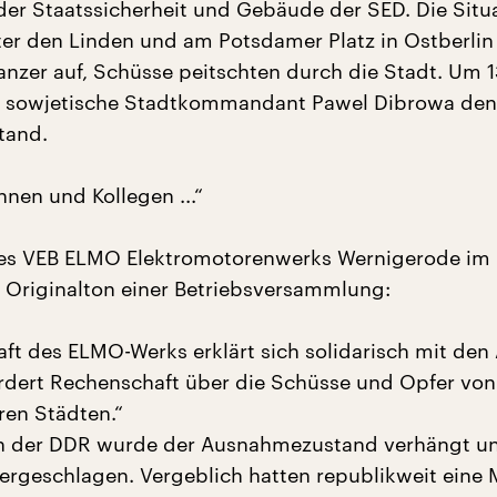
 der Staatssicherheit und Gebäude der SED. Die Situ
nter den Linden und am Potsdamer Platz in Ostberlin
anzer auf, Schüsse peitschten durch die Stadt. Um 
r sowjetische Stadtkommandant Pawel Dibrowa den
tand.
nnen und Kollegen ...“
des VEB ELMO Elektromotorenwerks Wernigerode im 
ge Originalton einer Betriebsversammlung:
aft des ELMO-Werks erklärt sich solidarisch mit den
ordert Rechenschaft über die Schüsse und Opfer von 
en Städten.“
en der DDR wurde der Ausnahmezustand verhängt u
ergeschlagen. Vergeblich hatten republikweit eine M