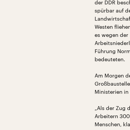
der DDR besch
spürbar auf de
Landwirtschaft
Westen fliehen
es wegen der
Arbeitsniederl
Führung Norm
bedeuteten.
Am Morgen des 
Großbaustelle
Ministerien in
„Als der Zug 
Arbeitern 300
Menschen, klat