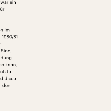
 war ein
ür
en im
 1980/81
:
Sinn,
ündung
en kann,
etzte
nd diese
r den