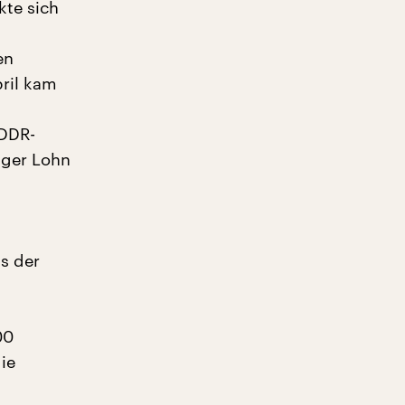
kte sich
en
pril kam
 DDR-
iger Lohn
s der
00
ie