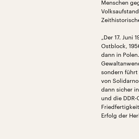
Menschen gege
Volksaufstand
Zeithistorisc
„Der 17. Juni
Ostblock, 195
dann in Polen
Gewaltanwend
sondern führt
von Solidarn
dann sicher i
und die DDR-O
Friedfertigke
Erfolg der Her