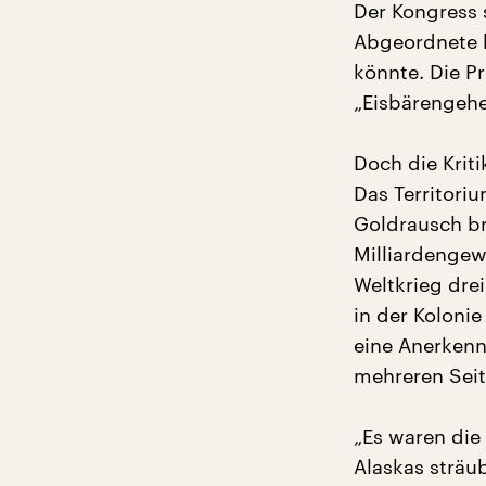
Der Kongress 
Abgeordnete k
könnte. Die P
„Eisbärengehe
Doch die Krit
Das Territori
Goldrausch br
Milliardengew
Weltkrieg drei
in der Koloni
eine Anerkenn
mehreren Seit
„Es waren die
Alaskas sträub