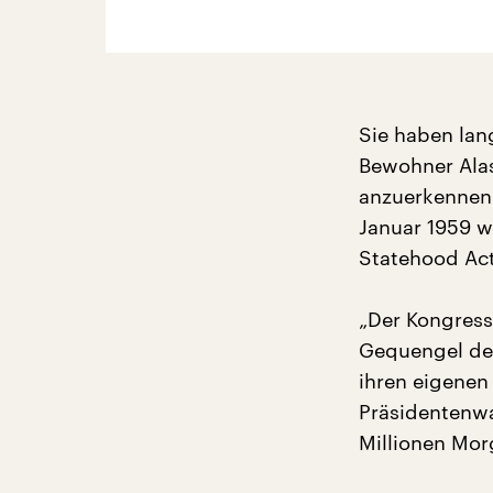
Sie haben lan
Bewohner Alas
anzuerkennen.
Januar 1959 w
Statehood Act
„Der Kongres
Gequengel der
ihren eigenen
Präsidentenwa
Millionen Mor