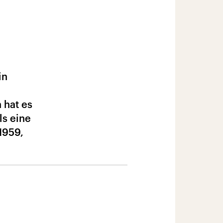
in
 hat es
ls eine
1959,