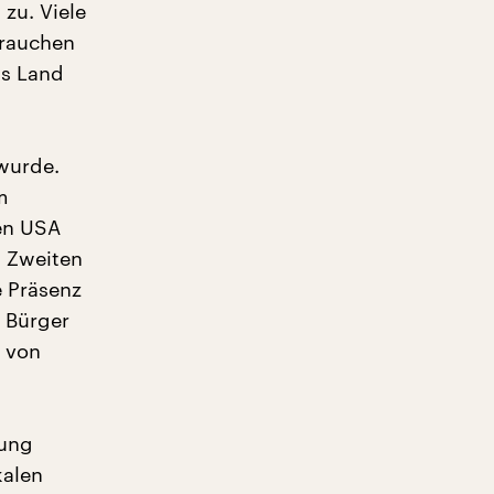
zu. Viele
brauchen
as Land
 wurde.
m
en USA
m Zweiten
e Präsenz
e Bürger
 von
dung
kalen