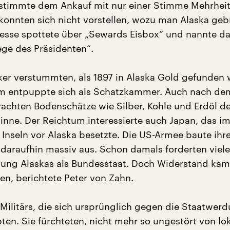
stimmte dem Ankauf mit nur einer Stimme Mehrheit 
onnten sich nicht vorstellen, wozu man Alaska ge
resse spottete über „Sewards Eisbox“ und nannte d
ge des Präsidenten“.
iker verstummten, als 1897 in Alaska Gold gefunden
um entpuppte sich als Schatzkammer. Auch nach de
achten Bodenschätze wie Silber, Kohle und Erdöl d
inne. Der Reichtum interessierte auch Japan, das i
 Inseln vor Alaska besetzte. Die US-Armee baute ihr
e daraufhin massiv aus. Schon damals forderten viel
ung Alaskas als Bundesstaat. Doch Widerstand kam
en, berichtete Peter von Zahn.
 Militärs, die sich ursprünglich gegen die Staatwer
ten. Sie fürchteten, nicht mehr so ungestört von lo