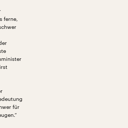
r
s ferne,
 schwer
der
ste
nminister
irst
r
Bedeutung
hwer für
eugen.“