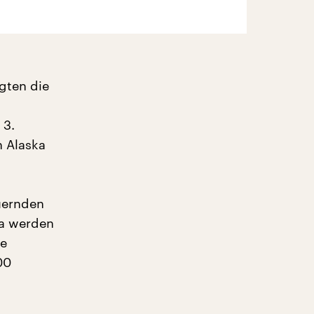
gten die
 3.
n Alaska
uernden
ka werden
ie
00