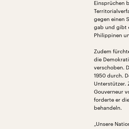
Einsprüchen b
Territorialve
gegen einen S
gab und gibt 
Philippinen u
Zudem fürchte
die Demokrati
verschoben. D
1950 durch. D
Unterstützer.
Gouverneur vo
forderte er di
behandeln.
„Unsere Natio