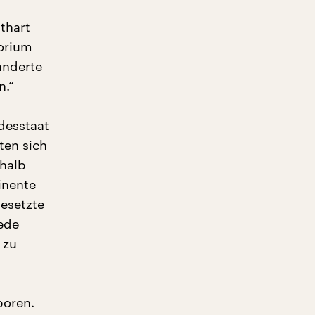
thart
torium
anderte
n.“
desstaat
ten sich
shalb
inente
esetzte
ede
 zu
boren.