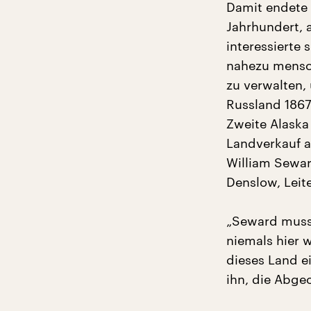
Damit endete d
Jahrhundert, 
interessierte 
nahezu mensch
zu verwalten, 
Russland 1867
Zweite Alaska 
Landverkauf a
William Seward
Denslow, Leit
„Seward muss 
niemals hier 
dieses Land e
ihn, die Abge