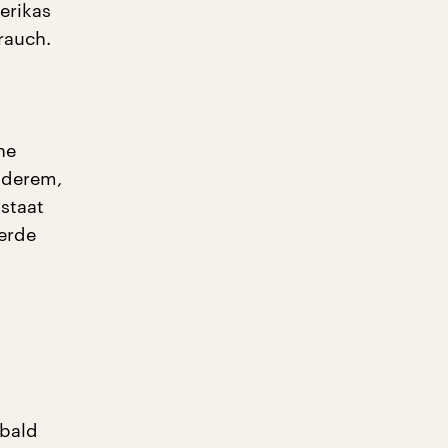
erikas
rauch.
n
ne
nderem,
staat
werde
 bald