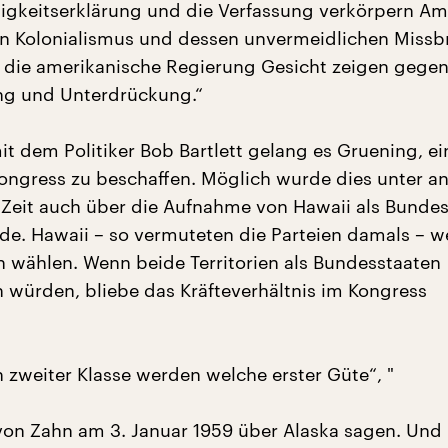
gkeitserklärung und die Verfassung verkörpern Am
n Kolonialismus und dessen unvermeidlichen Missb
die amerikanische Regierung Gesicht zeigen gege
ng und Unterdrückung.“
 dem Politiker Bob Bartlett gelang es Gruening, ei
ongress zu beschaffen. Möglich wurde dies unter a
r Zeit auch über die Aufnahme von Hawaii als Bundes
rde. Hawaii – so vermuteten die Parteien damals – 
h wählen. Wenn beide Territorien als Bundesstaaten
ürden, bliebe das Kräfteverhältnis im Kongress
n zweiter Klasse werden welche erster Güte“, "
von Zahn am 3. Januar 1959 über Alaska sagen. Und