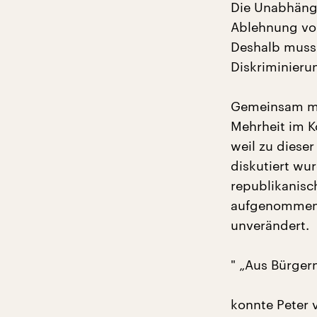
Die Unabhängi
Ablehnung vo
Deshalb muss 
Diskriminieru
Gemeinsam mit
Mehrheit im K
weil zu diese
diskutiert wu
republikanisc
aufgenommen w
unverändert.
" „Aus Bürger
konnte Peter 