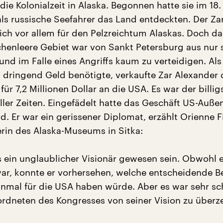
ie Kolonialzeit in Alaska. Begonnen hatte sie im 18.
als russische Seefahrer das Land entdeckten. Der Za
sich vor allem für den Pelzreichtum Alaskas. Doch da
enleere Gebiet war von Sankt Petersburg aus nur
und im Falle eines Angriffs kaum zu verteidigen. Als
 dringend Geld benötigte, verkaufte Zar Alexander 
für 7,2 Millionen Dollar an die USA. Es war der billig
ller Zeiten. Eingefädelt hatte das Geschäft US-Auße
. Er war ein gerissener Diplomat, erzählt Orienne F
erin des Alaska-Museums in Sitka:
ein unglaublicher Visionär gewesen sein. Obwohl e
war, konnte er vorhersehen, welche entscheidende 
inmal für die USA haben würde. Aber es war sehr sc
ordneten des Kongresses von seiner Vision zu überz