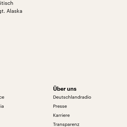
itisch
t. Alaska
Über uns
ce
Deutschlandradio
ia
Presse
Karriere
Transparenz