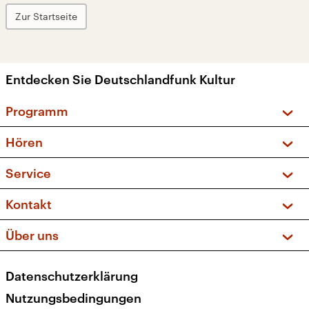
Zur Startseite
Entdecken Sie Deutschlandfunk Kultur
Programm
Vorschau und Rückschau
Hören
Sendungen und Podcasts
Livestream
Service
Musikliste
Frequenzen (UKW + DAB+)
FAQ
Kontakt
Kakadu – Das Kinderprogramm
Apps
Archiv
Hörerservice
Über uns
Newsletter
Social Media
Deutschlandradio
RSS
Datenschutzerklärung
Presse
Veranstaltungen
Nutzungsbedingungen
Karriere