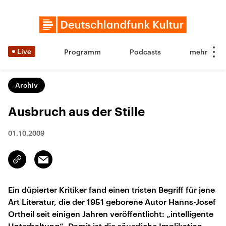
Live
Programm
Podcasts
Archiv
Ausbruch aus der Stille
01.10.2009
Email
Link
kopieren/teilen
Ein düpierter Kritiker fand einen tristen Begriff für jene
Art Literatur, die der 1951 geborene Autor Hanns-Josef
Ortheil seit einigen Jahren veröffentlicht: „intelligente
Unterhaltung“. Damit ist die säuerliche Implikation