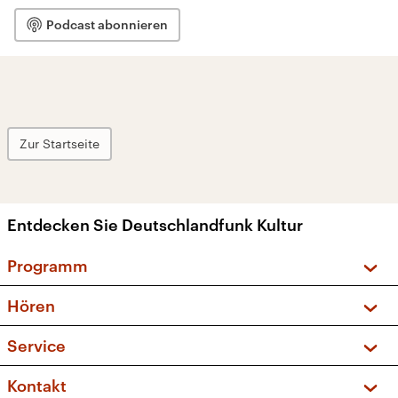
Podcast abonnieren
Zur Startseite
Entdecken Sie Deutschlandfunk Kultur
Programm
Vorschau und Rückschau
Hören
Sendungen und Podcasts
Livestream
Service
Musikliste
Frequenzen (UKW + DAB+)
FAQ
Kontakt
Kakadu – Das Kinderprogramm