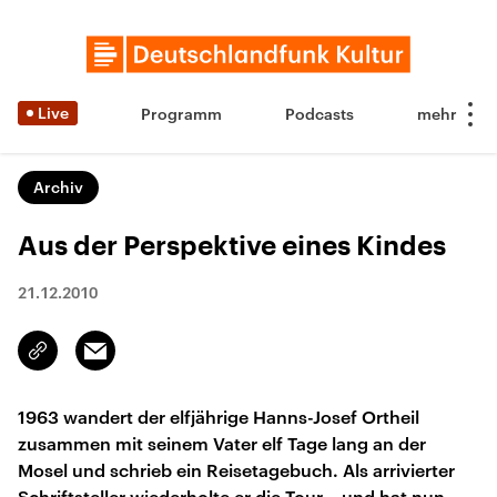
Live
Programm
Podcasts
Archiv
Aus der Perspektive eines Kindes
21.12.2010
Email
Link
kopieren/teilen
1963 wandert der elfjährige Hanns-Josef Ortheil
zusammen mit seinem Vater elf Tage lang an der
Mosel und schrieb ein Reisetagebuch. Als arrivierter
Schriftsteller wiederholte er die Tour – und hat nun