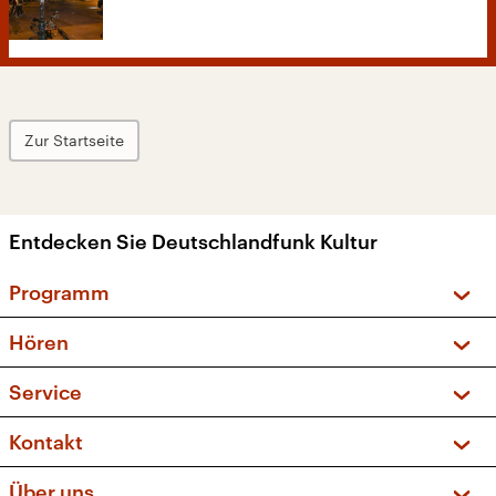
Zur Startseite
Entdecken Sie Deutschlandfunk Kultur
Programm
Vorschau und Rückschau
Hören
Sendungen und Podcasts
Livestream
Service
Musikliste
Frequenzen (UKW + DAB+)
FAQ
Kontakt
Kakadu – Das Kinderprogramm
Apps
Archiv
Hörerservice
Über uns