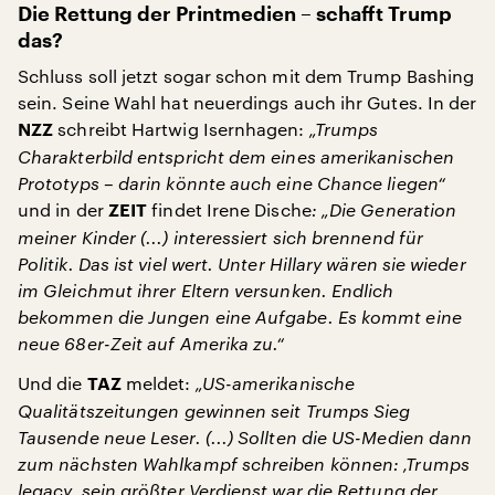
Die Rettung der Printmedien – schafft Trump
das?
Schluss soll jetzt sogar schon mit dem Trump Bashing
sein. Seine Wahl hat neuerdings auch ihr Gutes. In der
schreibt Hartwig Isernhagen:
„Trumps
NZZ
Charakterbild entspricht dem eines amerikanischen
Prototyps – darin könnte auch eine Chance liegen“
und in der
findet Irene Dische
: „Die Generation
ZEIT
meiner Kinder (...) interessiert sich brennend für
Politik. Das ist viel wert. Unter Hillary wären sie wieder
im Gleichmut ihrer Eltern versunken. Endlich
bekommen die Jungen eine Aufgabe. Es kommt eine
neue 68er-Zeit auf Amerika zu.“
Und die
meldet:
„US-amerikanische
TAZ
Qualitätszeitungen gewinnen seit Trumps Sieg
Tausende neue Leser. (...) Sollten die US-Medien dann
zum nächsten Wahlkampf schreiben können: ‚Trumps
legacy, sein größter Verdienst war die Rettung der