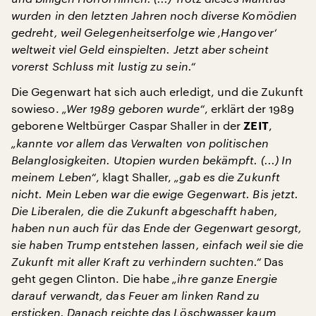
wurden in den letzten Jahren noch diverse Komödien
gedreht, weil Gelegenheitserfolge wie ‚Hangover‘
weltweit viel Geld einspielten. Jetzt aber scheint
vorerst Schluss mit lustig zu sein.“
Die Gegenwart hat sich auch erledigt, und die Zukunft
sowieso.
„Wer 1989 geboren wurde“
, erklärt der 1989
geborene Weltbürger Caspar Shaller in der
,
ZEIT
„kannte vor allem das Verwalten von politischen
Belanglosigkeiten. Utopien wurden bekämpft. (...) In
meinem Leben“
, klagt Shaller,
„gab es die Zukunft
nicht. Mein Leben war die ewige Gegenwart. Bis jetzt.
Die Liberalen, die die Zukunft abgeschafft haben,
haben nun auch für das Ende der Gegenwart gesorgt,
sie haben Trump entstehen lassen, einfach weil sie die
Zukunft mit aller Kraft zu verhindern suchten.“
Das
geht gegen Clinton. Die habe
„ihre ganze Energie
darauf verwandt, das Feuer am linken Rand zu
ersticken. Danach reichte das Löschwasser kaum