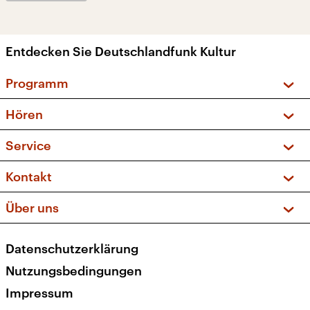
Entdecken Sie Deutschlandfunk Kultur
Programm
Vorschau und Rückschau
Hören
Sendungen und Podcasts
Livestream
Service
Musikliste
Frequenzen (UKW + DAB+)
FAQ
Kontakt
Kakadu – Das Kinderprogramm
Apps
Archiv
Hörerservice
Über uns
Newsletter
Social Media
Deutschlandradio
RSS
Datenschutzerklärung
Presse
Veranstaltungen
Nutzungsbedingungen
Karriere
Impressum
Transparenz