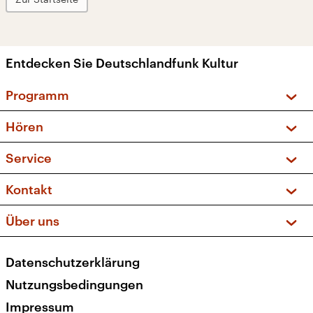
Entdecken Sie Deutschlandfunk Kultur
Programm
Vorschau und Rückschau
Hören
Sendungen und Podcasts
Livestream
Service
Musikliste
Frequenzen (UKW + DAB+)
FAQ
Kontakt
Kakadu – Das Kinderprogramm
Apps
Archiv
Hörerservice
Über uns
Newsletter
Social Media
Deutschlandradio
RSS
Datenschutzerklärung
Presse
Veranstaltungen
Nutzungsbedingungen
Karriere
Impressum