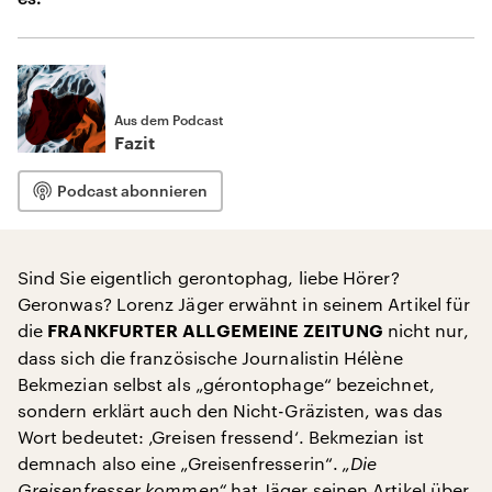
Aus dem Podcast
Fazit
Podcast abonnieren
Sind Sie eigentlich gerontophag, liebe Hörer?
Geronwas? Lorenz Jäger erwähnt in seinem Artikel für
die
nicht nur,
FRANKFURTER ALLGEMEINE ZEITUNG
dass sich die französische Journalistin Hélène
Bekmezian selbst als „gérontophage“ bezeichnet,
sondern erklärt auch den Nicht-Gräzisten, was das
Wort bedeutet: ‚Greisen fressend‘. Bekmezian ist
demnach also eine „Greisenfresserin“.
„Die
Greisenfresser kommen“
hat Jäger seinen Artikel über