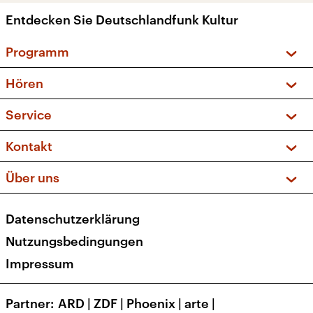
Entdecken Sie Deutschlandfunk Kultur
Programm
Vorschau und Rückschau
Hören
Sendungen und Podcasts
Livestream
Service
Musikliste
Frequenzen (UKW + DAB+)
FAQ
Kontakt
Kakadu – Das Kinderprogramm
Apps
Archiv
Hörerservice
Über uns
Newsletter
Social Media
Deutschlandradio
RSS
Datenschutzerklärung
Presse
Veranstaltungen
Nutzungsbedingungen
Karriere
Impressum
Transparenz
Korrekturen und Richtigstellungen
Partner
ARD
|
ZDF
|
Phoenix
|
arte
|