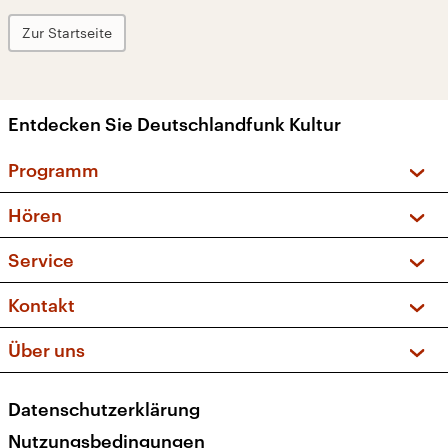
Zur Startseite
Entdecken Sie Deutschlandfunk Kultur
Programm
Vorschau und Rückschau
Hören
Sendungen und Podcasts
Livestream
Service
Musikliste
Frequenzen (UKW + DAB+)
FAQ
Kontakt
Kakadu – Das Kinderprogramm
Apps
Archiv
Hörerservice
Über uns
Newsletter
Social Media
Deutschlandradio
RSS
Datenschutzerklärung
Presse
Veranstaltungen
Nutzungsbedingungen