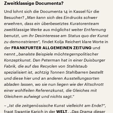
Zweitklassige Documenta?
Und lohnt sich die Documenta 14 in Kassel für die
Besucher?
„Man kann sich des Eindrucks schwer
erwehren, dass ein überbesetztes Kuratorenteam
zweitklassige Werke aus möglichst weiter Entfernung
benutzt, um ihr Desinteresse am Status quo der Kunst
zu demonstrieren“,
findet Kolja Reichert klare Worte in
der
und
FRANKFURTER ALLGEMEINEN ZEITUNG
nennt
„banalste Beispiele möchtegernpolitischer
Konzeptkunst. Dan Peterman hat in einer Duisburger
Fabrik, die auf das Recyclen von Stahlstaub
spezialisiert ist, achtzig Tonnen Stahlbarren bestellt
und diese hier und an anderen Ausstellungsorten
abladen lassen, wo sie nun liegen wie der Altschrott
einer wohlfeilen Referenzkunst, die Gleiches mit
Gleichem aufwiegt und nichts sagt.“
–
„Ist die zeitgenössische Kunst vielleicht am Ende?“,
fragt Swantje Karich in der
.
„Das Drama dieser
WELT