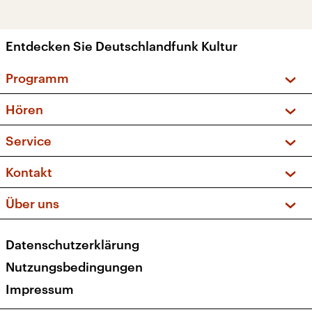
Entdecken Sie Deutschlandfunk Kultur
Programm
Vorschau und Rückschau
Hören
Sendungen und Podcasts
Livestream
Service
Musikliste
Frequenzen (UKW + DAB+)
FAQ
Kontakt
Kakadu – Das Kinderprogramm
Apps
Archiv
Hörerservice
Über uns
Newsletter
Social Media
Deutschlandradio
RSS
Datenschutzerklärung
Presse
Veranstaltungen
Nutzungsbedingungen
Karriere
Impressum
Transparenz