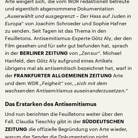
Arte weigert sich, die vom WDR redaktionell betreute
und eigentlich abgenommene Dokumentation
„Auserwählt und ausgegrenzt – Der Hass auf Juden in
Europa“
von Joachim Schroeder und Sophie Hafner
zu senden. Seit Tagen ist das Thema in den
Feuilletons. Antisemitismus-Experte Götz Aly, der den
Film gesehen und für sehr gut befunden hat, sprach
in der
von
„Zensur“.
Michael
BERLINER ZEITUNG
Hanfeld, den Götz Aly aufgrund eines Artikels
übrigens mal als antisemitisch bezeichnet hat, warf in
der
Arte
FRANKFURTER ALLGEMEINEN ZEITUNG
und dem WDR
„Feigheit“
vor,
„sich mit dem
wachsenden Antisemitismus auseinanderzusetzen.“
Das Erstarken des Antisemitismus
Und nun berichten die Feuilletons weiter über den
Fall. Claudia Tieschky gibt in der
SÜDDEUTSCHEN
die offizielle Begründung von Arte wieder,
ZEITUNG
warum der Sender die Dokumentation nicht