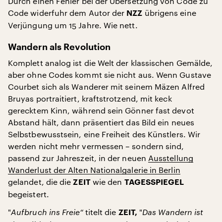
Durch einen Fehler bei der Übersetzung von Code zu
Code widerfuhr dem Autor der
übrigens eine
NZZ
Verjüngung um 15 Jahre. Wie nett.
Wandern als Revolution
Komplett analog ist die Welt der klassischen Gemälde,
aber ohne Codes kommt sie nicht aus. Wenn Gustave
Courbet sich als Wanderer mit seinem Mäzen Alfred
Bruyas portraitiert, kraftstrotzend, mit keck
gerecktem Kinn, während sein Gönner fast devot
Abstand hält, dann präsentiert das Bild ein neues
Selbstbewusstsein, eine Freiheit des Künstlers. Wir
werden nicht mehr vermessen – sondern sind,
passend zur Jahreszeit, in der neuen
Ausstellung
Wanderlust der Alten Nationalgalerie in Berlin
gelandet, die die
wie den
ZEIT
TAGESSPIEGEL
begeistert.
"
Aufbruch ins Freie“
titelt die
"
Das Wandern ist
ZEIT,