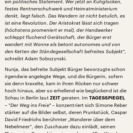
ein politisches Statement. Wer jetzt an Kuhglocken,
festes Rentnerschuhwerk und Heimatministerium
denkt, liegt falsch. Das Wandern ist nicht betulich, es
ist eine Revolution. Der Aristokrat lässt sich tragen
(höchstens promeniert er mal), der Handwerker
schleppt fluchend Gerätschaft, der Bürger erst
wandert mit Wonne als betont autonomes und von
den Ketten der Ständegesellschaft befreites Subjekt“,
schreibt Adam Sobozynski.
Nunja, das befreite Subjekt Bürger bevorzugte schon
irgendwie angelegte Wege, und die Bürgerin, sofern
sie denn kraxelte, kam in ihren Röcken nur schwer
hoch hinaus, aber so erhellend wie beglückend ist die
Schau in Berlin laut
geraten. Im
ZEIT
TAGESSPIEGEL
– "
Der Weg ins Freie
" – konzentriert sich Simone Reber
stärker auf die Bilder selbst, deren Prunkstück, Caspar
David Friedrichs berühmter „Wanderer über dem
Nebelmeer“, den Zuschauer dazu einlädt, seinen