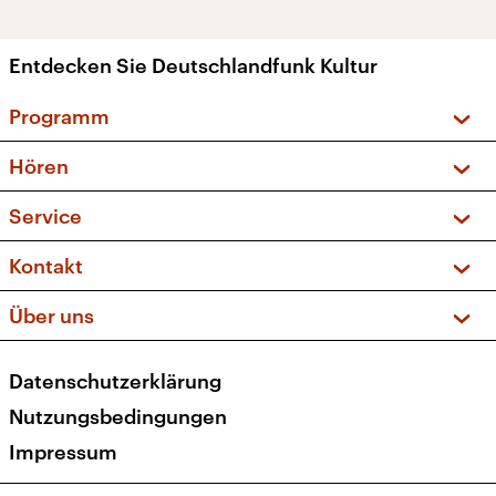
Entdecken Sie Deutschlandfunk Kultur
Programm
Vorschau und Rückschau
Hören
Sendungen und Podcasts
Livestream
Service
Musikliste
Frequenzen (UKW + DAB+)
FAQ
Kontakt
Kakadu – Das Kinderprogramm
Apps
Archiv
Hörerservice
Über uns
Newsletter
Social Media
Deutschlandradio
RSS
Datenschutzerklärung
Presse
Veranstaltungen
Nutzungsbedingungen
Karriere
Impressum
Transparenz