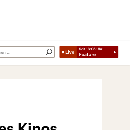
Seit
18:05
Uhr
Live
Feature
des Kinos