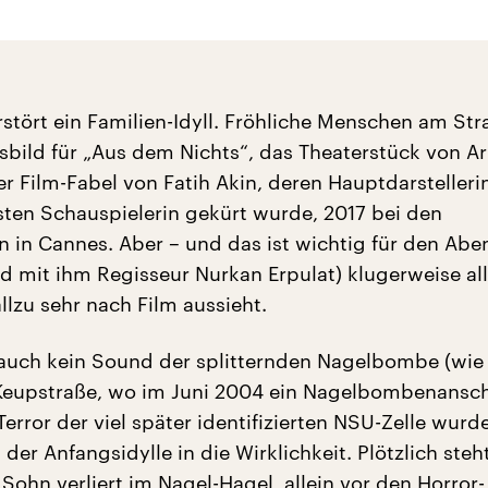
stört ein Familien-Idyll. Fröhliche Menschen am Str
sbild für „Aus dem Nichts“, das Theaterstück von A
er Film-Fabel von Fatih Akin, deren Hauptdarstelleri
sten Schauspielerin gekürt wurde, 2017 bei den
en in Cannes. Aber – und das ist wichtig für den Abe
nd mit ihm Regisseur Nurkan Erpulat) klugerweise al
llzu sehr nach Film aussieht.
auch kein Sound der splitternden Nagelbombe (wie
 Keupstraße, wo im Juni 2004 ein Nagelbombenansc
Terror der viel später identifizierten NSU-Zelle wurde
er Anfangsidylle in die Wirklichkeit. Plötzlich steht
Sohn verliert im Nagel-Hagel, allein vor den Horror-