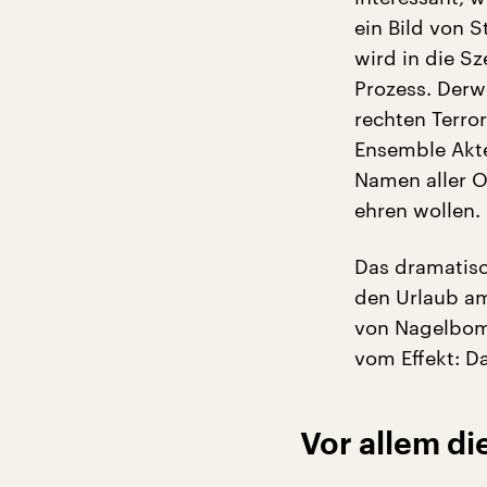
ein Bild von 
wird in die S
Prozess. Derw
rechten Terro
Ensemble Akte
Namen aller O
ehren wollen.
Das dramatisc
den Urlaub am
von Nagelbomb
vom Effekt: D
Vor allem di