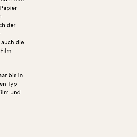
 Papier
m
ch der
m
 auch die
 Film
ar bis in
hen Typ
Film und