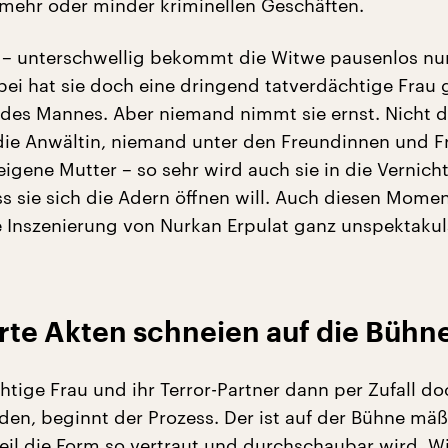
mehr oder minder kriminellen Geschäften.
 – unterschwellig bekommt die Witwe pausenlos nu
abei hat sie doch eine dringend tatverdächtige Frau
des Mannes. Aber niemand nimmt sie ernst. Nicht d
t die Anwältin, niemand unter den Freundinnen und 
eigene Mutter – so sehr wird auch sie in die Vernic
ss sie sich die Adern öffnen will. Auch diesen Mome
 Inszenierung von Nurkan Erpulat ganz unspektakul
te Akten schneien auf die Bühn
htige Frau und ihr Terror-Partner dann per Zufall do
en, beginnt der Prozess. Der ist auf der Bühne mäß
eil die Form so vertraut und durchschaubar wird. Wi