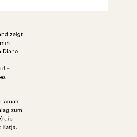
and zeigt
rmin
n Diane
nd –
les
 damals
hlag zum
) die
 Katja,