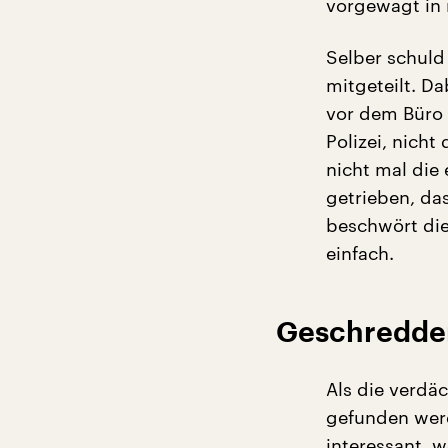
vorgewagt in 
Selber schuld
mitgeteilt. D
vor dem Büro 
Polizei, nich
nicht mal die 
getrieben, da
beschwört die
einfach.
Geschredder
Als die verdäc
gefunden werd
interessant, w