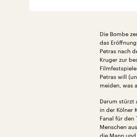
Die Bombe zer
das Eröffnung
Petras nach d
Kruger zur be
Filmfestspiel
Petras will (u
meiden, was a
Darum stürzt 
in der Kölner
Fanal für den 
Menschen aus d
die Mann und 