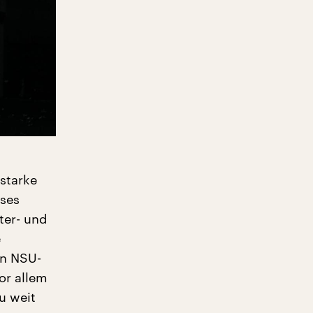
starke
uses
ter- und
e
en NSU-
or allem
u weit