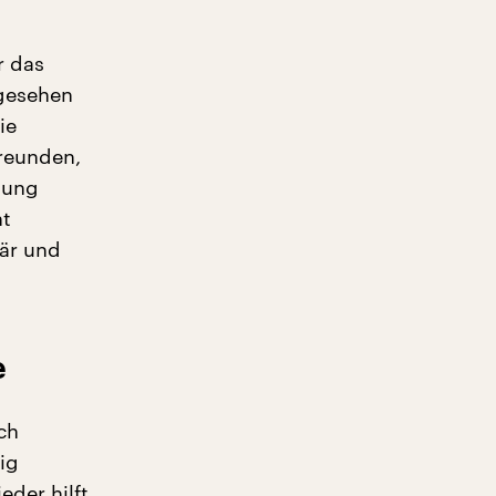
r das
 gesehen
ie
Freunden,
htung
nt
är und
e
ch
ig
eder hilft