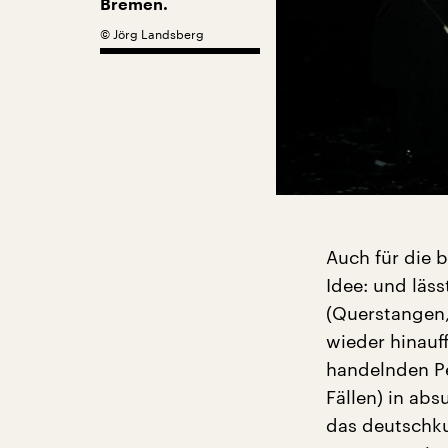
Bremen.
©
Jörg Landsberg
Auch für die 
Idee: und läs
(Querstangen,
wieder hinauf
handelnden Pe
Fällen) in ab
das deutschku