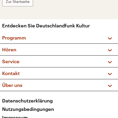
Zur Startseite
Entdecken Sie Deutschlandfunk Kultur
Programm
Vorschau und Rückschau
Hören
Sendungen und Podcasts
Livestream
Service
Musikliste
Frequenzen (UKW + DAB+)
FAQ
Kontakt
Kakadu – Das Kinderprogramm
Apps
Archiv
Hörerservice
Über uns
Newsletter
Social Media
Deutschlandradio
RSS
Datenschutzerklärung
Presse
Veranstaltungen
Nutzungsbedingungen
Karriere
Impressum