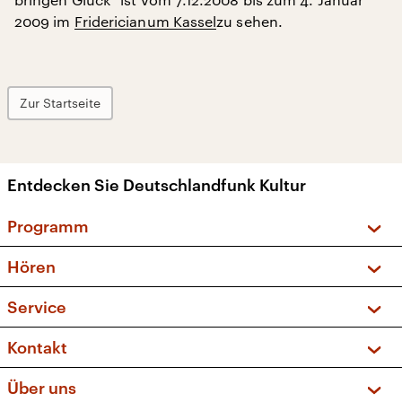
2009 im
Fridericianum Kassel
zu sehen.
Zur Startseite
Entdecken Sie Deutschlandfunk Kultur
Programm
Vorschau und Rückschau
Hören
Sendungen und Podcasts
Livestream
Service
Musikliste
Frequenzen (UKW + DAB+)
FAQ
Kontakt
Kakadu – Das Kinderprogramm
Apps
Archiv
Hörerservice
Über uns
Newsletter