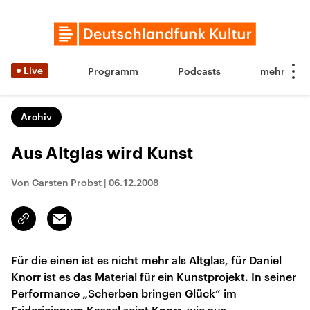
Live
Programm
Podcasts
Archiv
Aus Altglas wird Kunst
Von Carsten Probst
|
06.12.2008
Email
Link
kopieren/teilen
Für die einen ist es nicht mehr als Altglas, für Daniel
Knorr ist es das Material für ein Kunstprojekt. In seiner
Performance „Scherben bringen Glück“ im
Fridericianum Kassel zeigt Knorr, wie aus