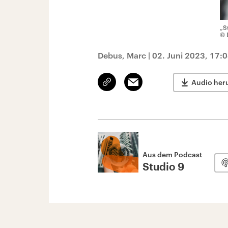
„S
© 
Debus, Marc
|
02. Juni 2023, 17:
Link
Email
Audio her
kopieren/teilen
Aus dem Podcast
Studio 9