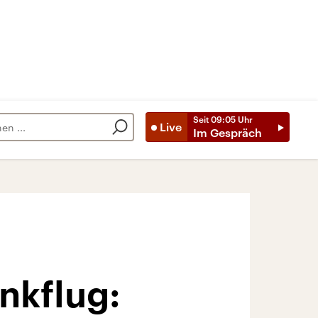
Seit
09:05
Uhr
Live
Im Gespräch
nkflug: