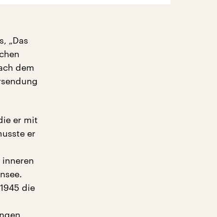
s, „Das
ichen
nach dem
Ursendung
die er mit
musste er
 inneren
nsee.
1945 die
ungen