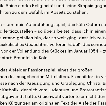
k. Seine starke Religiosität und seine Skepsis gege
hrten zu dem Gefühl, im Abseits zu stehen.
h – um mein Auferstehungsspiel, das Köln Ostern s
tig fertigzustellen – so überarbeitet, dass ich in eine
stand gefallen bin, der so weit ging, dass ich zeit
sikalisches Gedächtnis verloren habe!‘, das schrie
z vor der Vollendung des Stückes im Januar 1954 – z
starb Braunfels in Köln.
das Alsfelder Passionsspiel, eines der großen
en des ausgehenden Mittelalters. Es schildert in vi
sse nach der Kreuzigung und Grablegung Christi. B
 Katholik, der sich vom Judentum und Protestanti
e abgewandt hatte. Gleichwohl vertonte er nicht de
rken Kürzungen am originalen Text der Alsfelder Pass