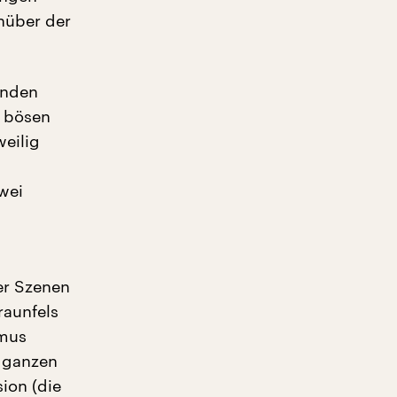
nüber der
enden
n bösen
weilig
b
wei
er Szenen
raunfels
smus
n ganzen
ion (die