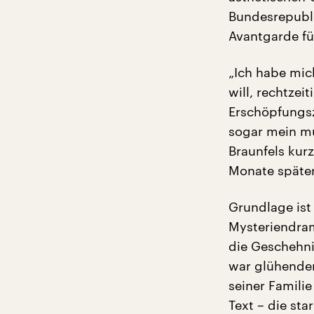
Bundesrepubli
Avantgarde fü
„Ich habe mic
will, rechtzei
Erschöpfungszu
sogar mein mu
Braunfels kur
Monate später 
Grundlage ist 
Mysteriendram
die Geschehni
war glühender
seiner Famili
Text – die sta