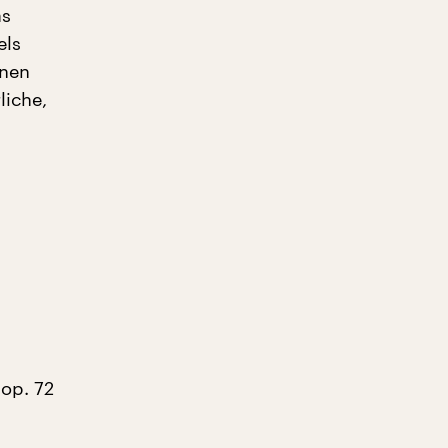
as
els
enen
liche,
 op. 72