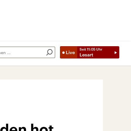
Seit
11:05
Uhr
Live
Lesart
dden hot