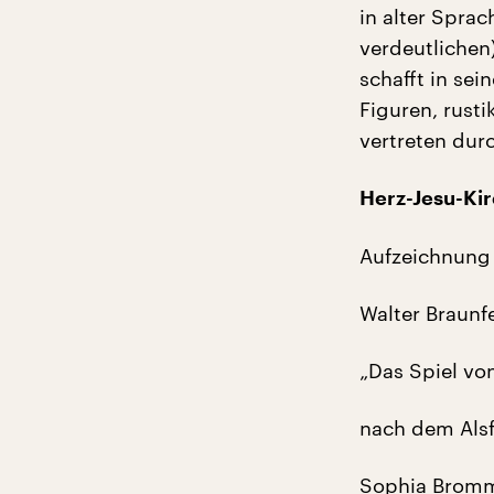
in alter Sprac
verdeutlichen
schafft in se
Figuren, rusti
vertreten durc
Herz-Jesu-Ki
Aufzeichnung
Walter Braunf
„Das Spiel vo
nach dem Alsf
Sophia Bromm