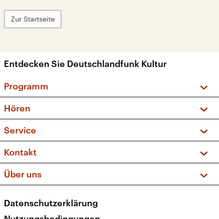
Zur Startseite
Entdecken Sie Deutschlandfunk Kultur
Programm
Vorschau und Rückschau
Hören
Sendungen und Podcasts
Livestream
Service
Musikliste
Frequenzen (UKW + DAB+)
FAQ
Kontakt
Kakadu – Das Kinderprogramm
Apps
Archiv
Hörerservice
Über uns
Newsletter
Social Media
Deutschlandradio
RSS
Datenschutzerklärung
Presse
Veranstaltungen
Nutzungsbedingungen