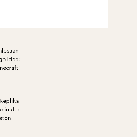
hlossen
ge Idee:
necraft“
 Replika
e in der
ston,