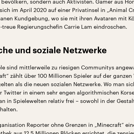
 bevölkern, sondern auch Aktivisten. Gamer aus H
ich im April 2020 auf einer Privatinsel in „Animal C
tanen Kundgebung, wo sie mit ihren Avataren mit K
g-treue Regierungschefin Carrie Lam eindroschen.
che und soziale Netzwerke
e sind mittlerweile zu riesigen Communitys angew
aft“ zählt über 100 Millionen Spieler auf der ganzen 
gelten als die neuen sozialen Netzwerke. Wo man sic
 Twitter in einem sehr engen algorithmischen Korse
n in Spielewelten relativ frei – sowohl in der Gestal
halten.
ganisation Reporter ohne Grenzen in „Minecraft“ ein
iothek aus 12,5 Millionen Blöcken errichtet, die zensie