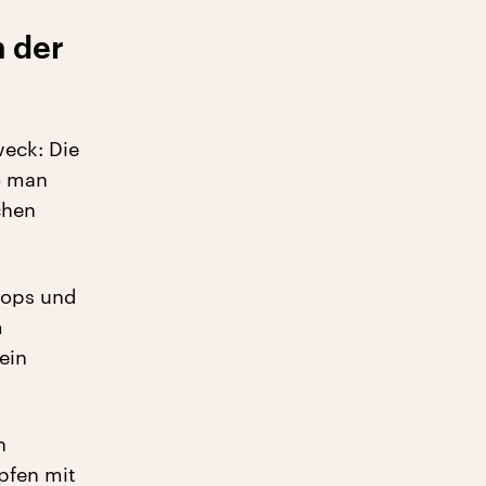
n der
weck: Die
o man
chen
shops und
m
ein
n
mpfen mit