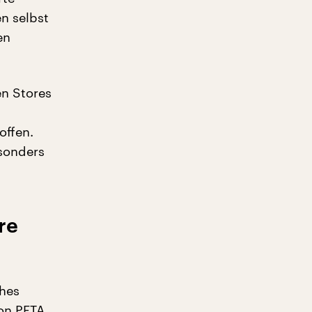
n selbst
en
en Stores
offen.
esonders
re
ches
ion PETA