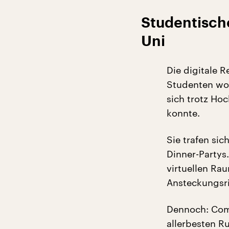
Studentische
Uni
Die digitale 
Studenten wol
sich trotz H
konnte.
Sie trafen si
Dinner-Partys
virtuellen Ra
Ansteckungsri
Dennoch: Comp
allerbesten Ru