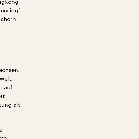
ongkong
rossing“
öchern
achsen.
Welt.
h auf
tt
tung als
e
rte