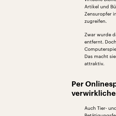
Artikel und B
Zensuropfer i
zugreifen.
Zwar wurde da
entfernt. Doc
Computerspiele
Das macht sie 
attraktiv.
Per Onlinesp
verwirklich
Auch Tier- un
Betätigungsfel