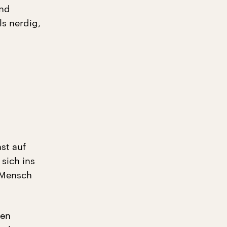
und
ls nerdig,
st auf
 sich ins
 Mensch
len