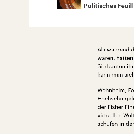
Politisches Feuil
Als während 
waren, hatten 
Sie bauten ih
kann man sich 
Wohnheim, Foo
Hochschulgelä
der Fisher Fi
virtuellen We
schufen in dem