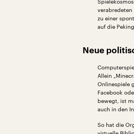
Spielekosmos
verabredeten s
zu einer spon
auf die Pekin
Neue politis
Computerspiel
Allein „Minecr
Onlinespiele 
Facebook oder
bewegt, ist ma
auch in den In
So hat die Or
virtuelle Bibl