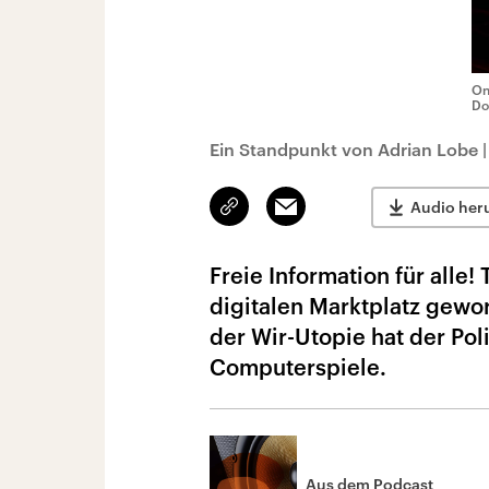
On
Do
Ein Standpunkt von Adrian Lobe
Link
Email
Audio her
kopieren/teilen
Freie Information für alle!
digitalen Marktplatz gewo
der Wir-Utopie hat der Po
Computerspiele.
Aus dem Podcast