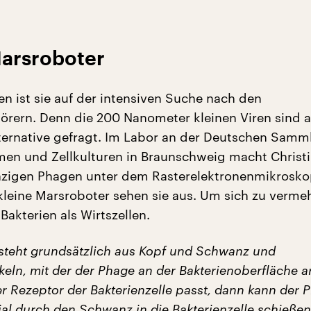
Marsroboter
en ist sie auf der intensiven Suche nach den
törern. Denn die 200 Nanometer kleinen Viren sind a
lternative gefragt. Im Labor an der Deutschen Samm
en und Zellkulturen in Braunschweig macht Christ
nzigen Phagen unter dem Rasterelektronenmikrosk
 kleine Marsroboter sehen sie aus. Um sich zu verme
Bakterien als Wirtszellen.
steht grundsätzlich aus Kopf und Schwanz und
eln, mit der der Phage an der Bakterienoberfläche a
r Rezeptor der Bakterienzelle passt, dann kann der 
ial durch den Schwanz in die Bakterienzelle schieße