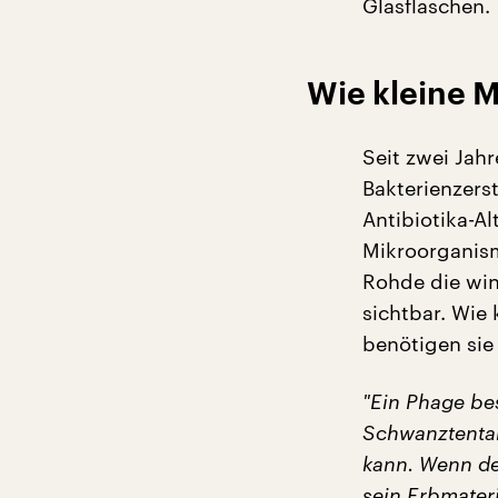
Glasflaschen.
Wie kleine 
Seit zwei Jahr
Bakterienzers
Antibiotika-A
Mikroorganism
Rohde die wi
sichtbar. Wie
benötigen sie 
"
Ein Phage be
Schwanztentak
kann. Wenn de
sein Erbmater