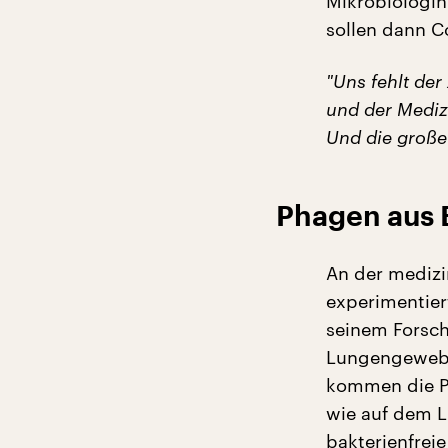
Mikrobiologin
sollen dann C
"
Uns fehlt der
und der Medizi
Und die große 
Phagen aus
An der medizi
experimentier
seinem Forsch
Lungengewebe 
kommen die Ph
wie auf dem 
bakterienfrei