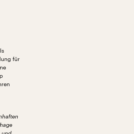
ls
lung für
ine
op
hren
nhaften
Phage
n und