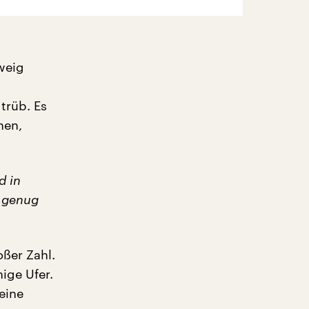
weig
trüb. Es
hen,
d in
t genug
oßer Zahl.
ige Ufer.
eine