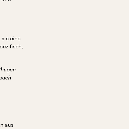
 sie eine
pezifisch,
 Phagen
 auch
en aus