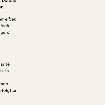
. Daraus
en.
betreiben
fehlt.
ngen.“
arité
n. In
Dann
folgt er,