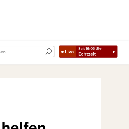
Seit
16:05
Uhr
Live
Echtzeit
 helfen