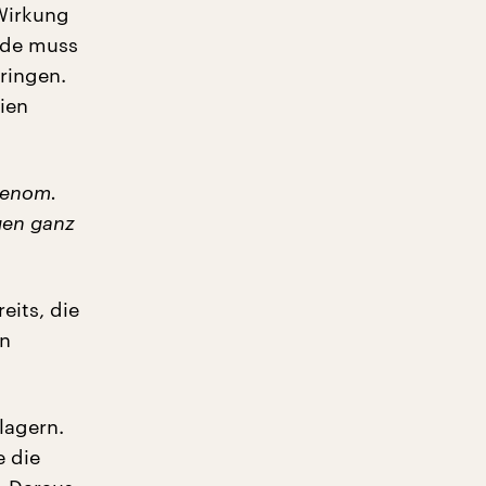
 Wirkung
ode muss
ringen.
ien
Genom.
gen ganz
its, die
in
lagern.
e die