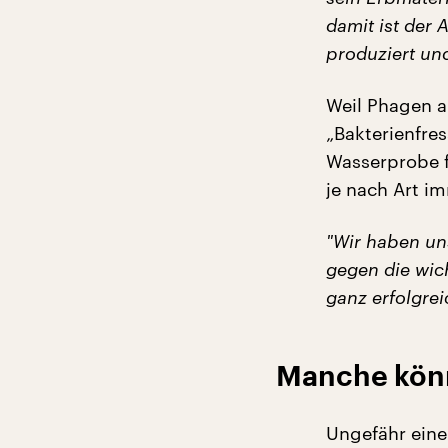
damit ist der
produziert und
Weil Phagen a
„Bakterienfres
Wasserprobe fi
je nach Art i
"
Wir haben un
gegen die wic
ganz erfolgrei
Manche könn
Ungefähr eine