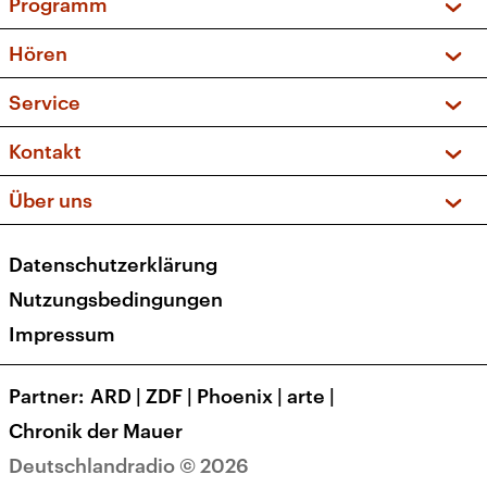
Programm
Vorschau und Rückschau
Hören
Sendungen und Podcasts
Livestream
Service
Musikliste
Frequenzen (UKW + DAB+)
FAQ
Kontakt
Kakadu – Das Kinderprogramm
Apps
Archiv
Hörerservice
Über uns
Newsletter
Social Media
Deutschlandradio
RSS
Datenschutzerklärung
Presse
Veranstaltungen
Nutzungsbedingungen
Karriere
Impressum
Transparenz
Korrekturen und Richtigstellungen
Partner
ARD
|
ZDF
|
Phoenix
|
arte
|
Barrierefreiheit
Chronik der Mauer
Deutschlandradio © 2026