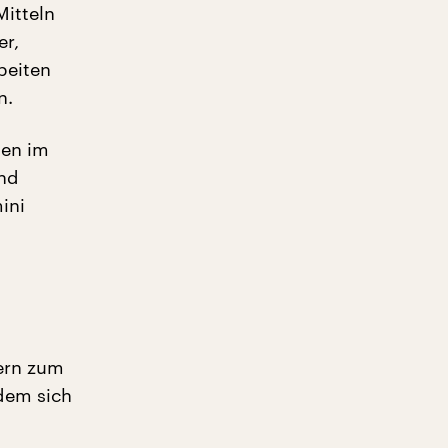
Mitteln
er,
beiten
n.
ten im
und
ini
dern zum
dem sich