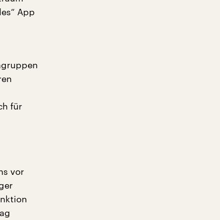
les“ App
engruppen
ren
ch für
ns vor
ger
unktion
tag