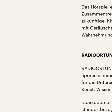
Das Hörspiel 
Zusammentreff
zukünftige, hi
mit Geräusche
Wahrnehmung
RADIOORTUNG
RADIOORTUNG 
aporee ::: min
für die Unter
Kunst, Wissen
radio aporee :
standortbezog