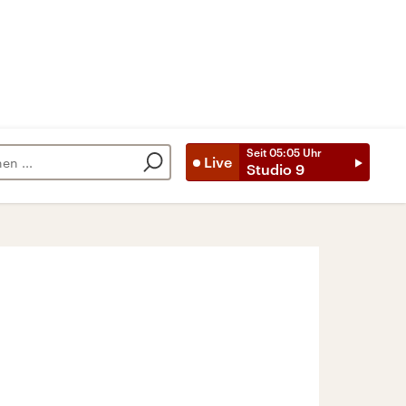
Seit
05:05
Uhr
Live
Studio 9