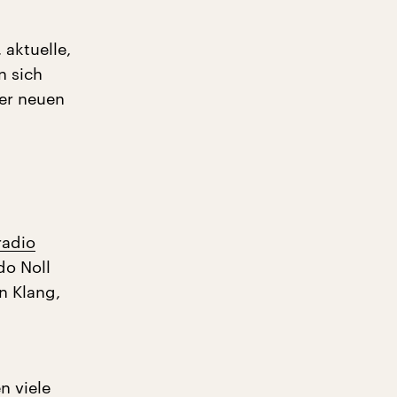
aktuelle,
n sich
er neuen
radio
do Noll
n Klang,
n viele