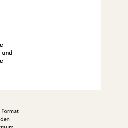
ie
n und
he
l Format
rden
dtraum