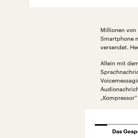
Millionen vo
Smartphone mi
versendet. He
Allein mit de
Sprachnachric
Voicemessagin
Audionachrich
„Kompressor“ d
Das Gesp