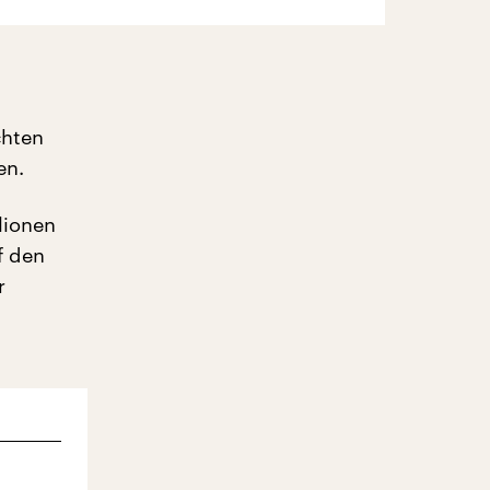
chten
en.
lionen
f den
r