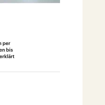
n per
en bis
rklärt