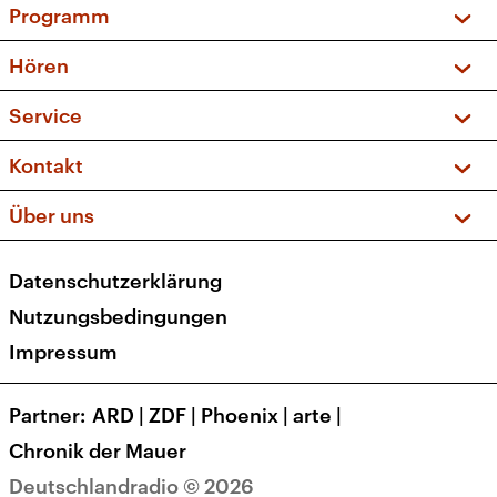
Programm
Vorschau und Rückschau
Hören
Sendungen und Podcasts
Livestream
Service
Musikliste
Frequenzen (UKW + DAB+)
FAQ
Kontakt
Kakadu – Das Kinderprogramm
Apps
Archiv
Hörerservice
Über uns
Newsletter
Social Media
Deutschlandradio
RSS
Datenschutzerklärung
Presse
Veranstaltungen
Nutzungsbedingungen
Karriere
Impressum
Transparenz
Korrekturen und Richtigstellungen
Partner
ARD
|
ZDF
|
Phoenix
|
arte
|
Barrierefreiheit
Chronik der Mauer
Deutschlandradio © 2026