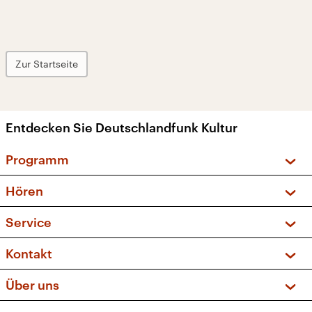
Zur Startseite
Entdecken Sie Deutschlandfunk Kultur
Programm
Vorschau und Rückschau
Hören
Sendungen und Podcasts
Livestream
Service
Musikliste
Frequenzen (UKW + DAB+)
FAQ
Kontakt
Kakadu – Das Kinderprogramm
Apps
Archiv
Hörerservice
Über uns
Newsletter
Social Media
Deutschlandradio