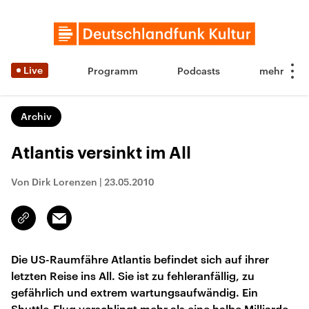
Live
Programm
Podcasts
Archiv
Atlantis versinkt im All
Von Dirk Lorenzen
|
23.05.2010
Email
Link
kopieren/teilen
Die US-Raumfähre Atlantis befindet sich auf ihrer
letzten Reise ins All. Sie ist zu fehleranfällig, zu
gefährlich und extrem wartungsaufwändig. Ein
Shuttle-Flug verschlingt mehr als eine halbe Milliarde