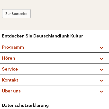
Zur Startseite
Entdecken Sie Deutschlandfunk Kultur
Programm
Vorschau und Rückschau
Hören
Sendungen und Podcasts
Livestream
Service
Musikliste
Frequenzen (UKW + DAB+)
FAQ
Kontakt
Kakadu – Das Kinderprogramm
Apps
Archiv
Hörerservice
Über uns
Newsletter
Social Media
Deutschlandradio
RSS
Datenschutzerklärung
Presse