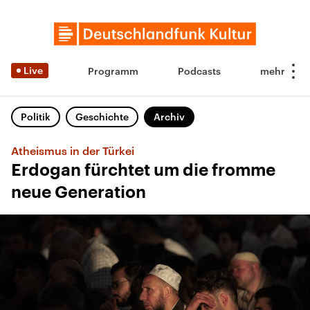
Live
Programm
Podcasts
Politik
Geschichte
Archiv
Atheismus in der Türkei
Erdogan fürchtet um die fromme
neue Generation