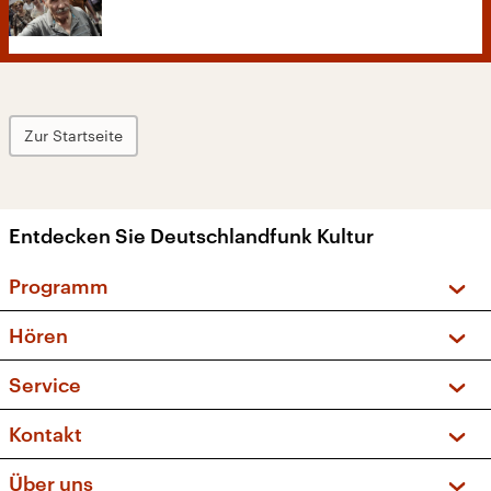
Zur Startseite
Entdecken Sie Deutschlandfunk Kultur
Programm
Vorschau und Rückschau
Hören
Sendungen und Podcasts
Livestream
Service
Musikliste
Frequenzen (UKW + DAB+)
FAQ
Kontakt
Kakadu – Das Kinderprogramm
Apps
Archiv
Hörerservice
Über uns